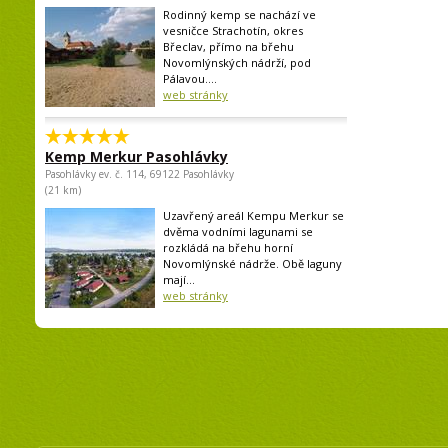
Rodinný kemp se nachází ve
vesničce Strachotín, okres
Břeclav, přímo na břehu
Novomlýnských nádrží, pod
Pálavou....
web stránky
Kemp Merkur Pasohlávky
Pasohlávky ev. č. 114, 69122 Pasohlávky
(21 km)
Uzavřený areál Kempu Merkur se
dvěma vodními lagunami se
rozkládá na břehu horní
Novomlýnské nádrže. Obě laguny
mají...
web stránky