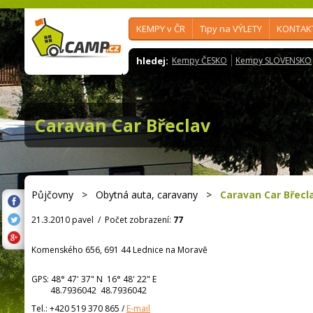
KEMPY v ČR
Tipy na VÝLETY
KONTAK
hledej:
Kempy ČESKO
Kempy SLOVENSKO
Caravan Car Břeclav
Půjčovny
>
Obytná auta, caravany
>
Caravan Car Břecl
21.3.2010 pavel
/
Počet zobrazení:
77
Komenského 656, 691 44 Lednice na Moravě
GPS:
48° 47' 37"
N
16° 48' 22"
E
48.7936042 48.7936042
Tel.:
+420 519 370 865
/
E-mail