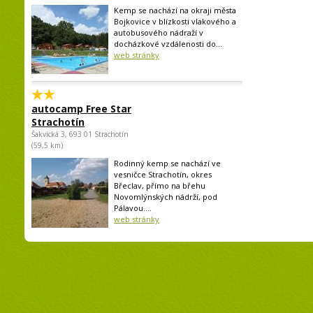
Kemp se nachází na okraji města
Bojkovice v blízkosti vlakového a
autobusového nádraží v
docházkové vzdálenosti do...
web stránky
autocamp Free Star
Strachotín
Šakvická 3, 693 01 Strachotín
(59,5 km)
Rodinný kemp se nachází ve
vesničce Strachotín, okres
Břeclav, přímo na břehu
Novomlýnských nádrží, pod
Pálavou....
web stránky