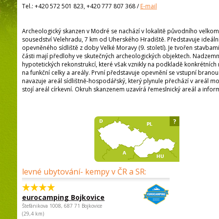
Tel.:
+420 572 501 823, +420 777 807 368
/
E-mail
Archeologický skanzen v Modré se nachází v lokalitě původního velkom
sousedství Velehradu, 7 km od Uherského Hradiště. Představuje ideál
opevněného sídliště z doby Velké Moravy (9. století). Je tvořen stavba
části mají předlohy ve skutečných archeologických objektech. Nadzem
hypotetických rekonstrukcí, které však vznikly na podkladě konkrétních n
na funkční celky a areály. První představuje opevnění se vstupní branou
navazuje areál sídlištně-hospodářský, který plynule přechází v areál
stojí areál církevní. Okruh skanzenem uzavírá řemeslnický areál a inf
?
levné ubytování- kempy v ČR a SR:
eurocamping Bojkovice
Štefánikova 1008, 687 71 Bojkovice
(29,4 km)