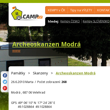
KEMPY v ČR
Tipy na VÝLETY
KONTAK
hledej:
Kempy ČESKO
Kempy SLOVENSKO
Archeoskanzen Modrá
www
Památky
>
Skanzeny
>
Archeoskanzen Modrá
26.6.2010 Marta
/
Počet zobrazení:
268
Modrá , 687 06 Velehrad
GPS:
49° 06' 10"
N
17° 24' 28"
E
49.1028864 49.1028864