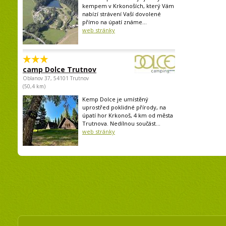
kempem v Krkonoších, který Vám
nabízí strávení Vaší dovolené
přímo na úpatí známe...
web stránky
camp Dolce Trutnov
Oblanov 37, 54101 Trutnov
(50,4 km)
Kemp Dolce je umístěný
uprostřed poklidné přírody, na
úpatí hor Krkonoš, 4 km od města
Trutnova. Nedílnou součást...
web stránky