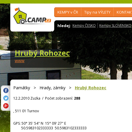
KEMPY v ČR
Tipy na VÝLETY
KONTAK
hledej:
Kempy ČESKO
Kempy SLOVENSKO
Hrubý Rohozec
www
Památky
>
Hrady, zámky
>
Hrubý Rohozec
12.2.2010 Zuzka
/
Počet zobrazení:
288
, 511 01 Turnov
GPS:
50° 35' 54"
N
15° 09' 27"
E
50.5983102333333 50.5983102333333