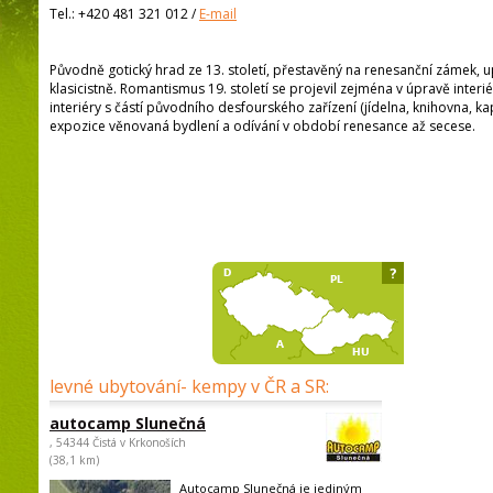
Tel.:
+420 481 321 012
/
E-mail
Původně gotický hrad ze 13. století, přestavěný na renesanční zámek, 
klasicistně. Romantismus 19. století se projevil zejména v úpravě interié
interiéry s částí původního desfourského zařízení (jídelna, knihovna, ka
expozice věnovaná bydlení a odívání v období renesance až secese.
?
levné ubytování- kempy v ČR a SR:
autocamp Slunečná
, 54344 Čistá v Krkonoších
(38,1 km)
Autocamp Slunečná je jediným