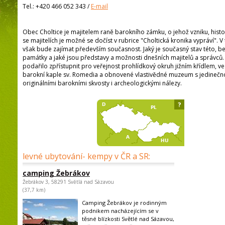
Tel.:
+420 466 052 343
/
E-mail
Obec Choltice je majitelem raně barokního zámku, o jehož vzniku, historii
se majitelích je možné se dočíst v rubrice "Choltická kronika vypráví". V
však bude zajímat především současnost. Jaký je současný stav této, b
památky a jaké jsou představy a možnosti dnešních majitelů a správců.
podařilo zpřístupnit pro veřejnost prohlídkový okruh jižním křídlem, ve
barokní kaple sv. Romedia a obnovené vlastivědné muzeum s jedinečno
originálními barokními skvosty i archeologickými nálezy.
?
levné ubytování- kempy v ČR a SR:
camping Žebrákov
Žebrákov 3, 58291 Světlá nad Sázavou
(37,7 km)
Camping Žebrákov je rodinným
podnikem nacházejícím se v
těsné blízkosti Světlé nad Sázavou,