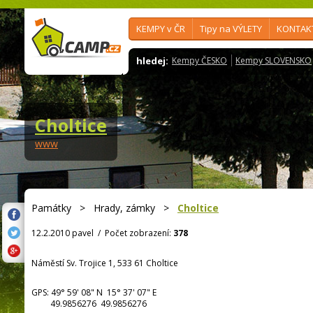
KEMPY v ČR
Tipy na VÝLETY
KONTAK
hledej:
Kempy ČESKO
Kempy SLOVENSKO
Choltice
www
Památky
>
Hrady, zámky
>
Choltice
12.2.2010 pavel
/
Počet zobrazení:
378
Náměstí Sv. Trojice 1, 533 61 Choltice
GPS:
49° 59' 08"
N
15° 37' 07"
E
49.9856276 49.9856276