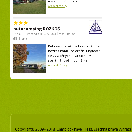
města ležícího na řece...
web stránky
autocamping ROZKOŠ
Třída.T.G.Masaryka 836, 55203 Česká Skalice
(55,8 km)
Rekreační areál na břehu nádrže
Rozkoš nabízí celoroční ubytování
ve vytápěných chatkách a v
apartmánovém domě Na...
web stránky
Copyright© 2009 - 2018 Camp.cz - Pavel Hess, všechna práva vyhraz