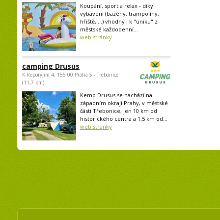
Koupání, sport a relax - díky
vybavení (bazény, trampolíny,
hřiště,....) vhodný i k "úniku" z
městské každodenní...
web stránky
camping Drusus
K Reporyjim 4, 155 00 Praha 5 - Trebonice
(11,7 km)
Kemp Drusus se nachází na
západním okraji Prahy, v městské
části Třebonice, jen 10 km od
historického centra a 1,5 km od...
web stránky