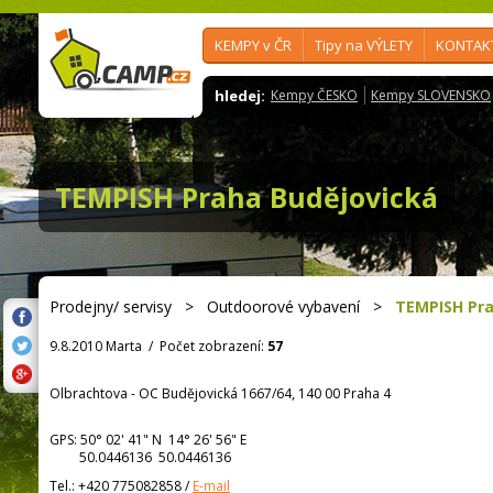
KEMPY v ČR
Tipy na VÝLETY
KONTAK
hledej:
Kempy ČESKO
Kempy SLOVENSKO
TEMPISH Praha Budějovická
Prodejny/ servisy
>
Outdoorové vybavení
>
TEMPISH Pra
9.8.2010 Marta
/
Počet zobrazení:
57
Olbrachtova - OC Budějovická 1667/64, 140 00 Praha 4
GPS:
50° 02' 41"
N
14° 26' 56"
E
50.0446136 50.0446136
Tel.:
+420 775082858
/
E-mail