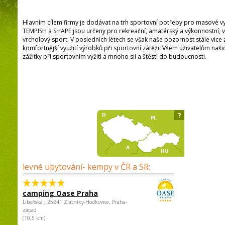
Hlavním cílem firmy je dodávat na trh sportovní potřeby pro masové v
TEMPISH a SHAPE jsou určeny pro rekreační, amatérský a výkonnostní, v
vrcholový sport. V posledních létech se však naše pozornost stále více 
komfortnější využití výrobků při sportovní zátěži. Všem uživatelům na
zážitky při sportovním vyžití a mnoho sil a štěstí do budoucnosti.
?
levné ubytování- kempy v ČR a SR:
camping Oase Praha
Libeňská , 25241 Zlatníky-Hodkovice, Praha-
západ
(10,5 km)