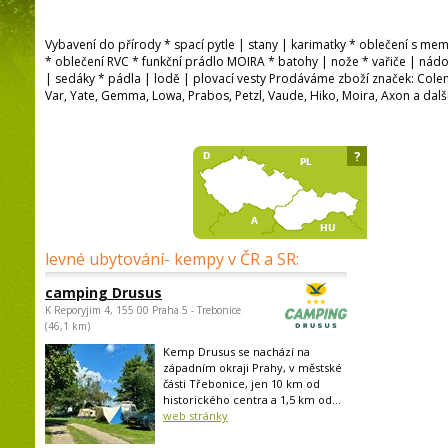
Vybavení do přírody * spací pytle | stany | karimatky * oblečení s
* oblečení RVC * funkční prádlo MOIRA * batohy | nože * vařiče | nádo
| sedáky * pádla | lodě | plovací vesty Prodáváme zboží značek: Cole
Var, Yate, Gemma, Lowa, Prabos, Petzl, Vaude, Hiko, Moira, Axon a dalš
?
levné ubytování- kempy v ČR a SR:
camping Drusus
K Reporyjim 4, 155 00 Praha 5 - Trebonice
(46,1 km)
Kemp Drusus se nachází na
západním okraji Prahy, v městské
části Třebonice, jen 10 km od
historického centra a 1,5 km od...
web stránky