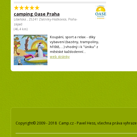
camping Oase Praha
Libeňská , 25241 Zlatníky-Hodkovice, Praha-
západ
(46,4 km)
Koupání, sport a relax - díky
vybavení (bazény, trampolíny,
hřiště,....) vhodný i k "úniku" z
městské každodenní...
web stránky
Copyright© 2009 - 2018 Camp.cz - Pavel Hess, všechna práva vyhraz