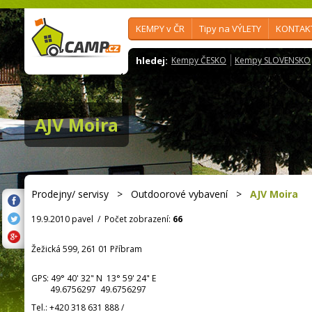
KEMPY v ČR
Tipy na VÝLETY
KONTAK
hledej:
Kempy ČESKO
Kempy SLOVENSKO
AJV Moira
Prodejny/ servisy
>
Outdoorové vybavení
>
AJV Moira
19.9.2010 pavel
/
Počet zobrazení:
66
Žežická 599, 261 01 Příbram
GPS:
49° 40' 32"
N
13° 59' 24"
E
49.6756297 49.6756297
Tel.:
+420 318 631 888
/