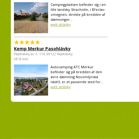
Campingpladsen befinder sig i en
lille landsby Strachotín, i Břeclav-
omegnen, direkte på bredden af
dæmninger...
web stránky
Kemp Merkur Pasohlávky
Pasohlávky ev. č. 114, 69122 Pasohlávky
(47,8 km)
Autocamping ATC Merkur
befinder sig på bredden af den
øvre dæmning Novomlýnská
nádrž, er et passende sted for...
web stránky