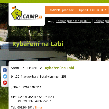
CAMPING pladser
Tips til UDFLUGTER
søg:
Campingpladser TJEKKIET
Campingpl
Rybaření na Labi
Sport
>
Fiskeri
>
Rybaření na Labi
9.1.2011 avtvorba
/
Total visninger:
251
, 28401 Svatá Kateřina
GPS:
49° 19' 46"
N
16° 36' 45"
E
49.3295237 49.3295237
Tel.:
603204891
/
E-mail