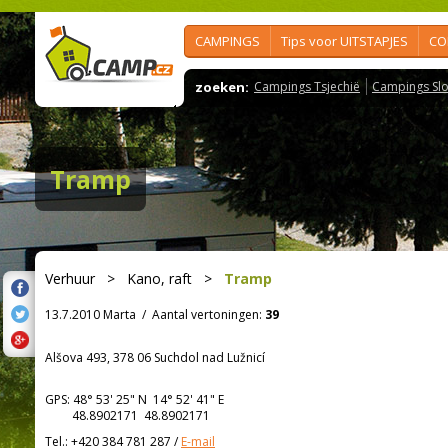
CAMPINGS
Tips voor UITSTAPJES
CO
zoeken:
Campings Tsjechië
Campings Slo
Tramp
Verhuur
>
Kano, raft
>
Tramp
13.7.2010 Marta
/
Aantal vertoningen:
39
Alšova 493, 378 06 Suchdol nad Lužnicí
GPS:
48° 53' 25"
N
14° 52' 41"
E
48.8902171 48.8902171
Tel.:
+420 384 781 287
/
E-mail