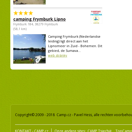
camping Frymburk Lipno
Frymburk 184, 38279 Frymburk
(58,1 km)
Camping Frymburk (Nederlandse
leiding) ligt direct aan het
Lipnomeer in Zuid - Bohemen. Dit
gebied, de Sumava...
web stránky
Copyright© 2009 - 2018 Camp.cz - Pavel Hess, alle rechten voorbeh
KONTAKT - CAMP.cz
Onze andere sites:
CAMP Tsjechië
TopCamp