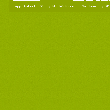
App:
Android
iOS
by
MobileSoft s.r.o
WinPhone
by
XPI