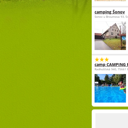
camping Šonov
Sonov u Broumova 93, 5
camp CAMPING
Radhošťská 940, 75661