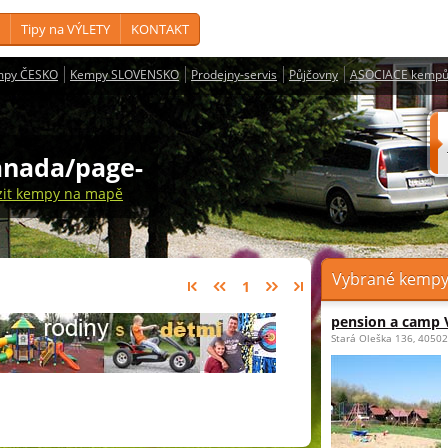
Tipy na VÝLETY
KONTAKT
mpy ČESKO
Kempy SLOVENSKO
Prodejny-servis
Půjčovny
ASOCIACE kempů
anada/page-
zit kempy na mapě
Vybrané kempy 
1
pension a camp 
Stará Oleška 136, 40502