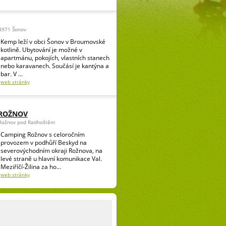
4971 Šonov
Kemp leží v obci Šonov v Broumovské
kotlině. Ubytování je možné v
apartmánu, pokojích, vlastních stanech
nebo karavanech. Součásí je kantýna a
bar. V ...
web stránky
 ROŽNOV
 Rožnov pod Radhoštěm
Camping Rožnov s celoročním
provozem v podhůří Beskyd na
severovýchodním okraji Rožnova, na
levé straně u hlavní komunikace Val.
Meziříčí-Žilina za ho...
web stránky