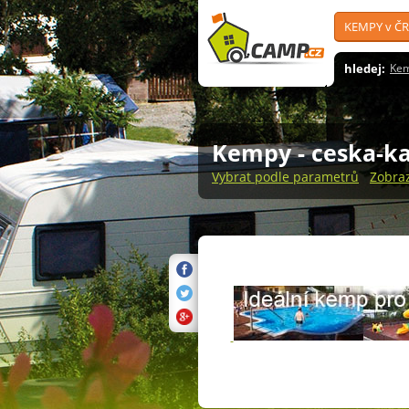
KEMPY v ČR
hledej:
Ke
Kempy
- ceska-k
Vybrat podle parametrů
Zobra