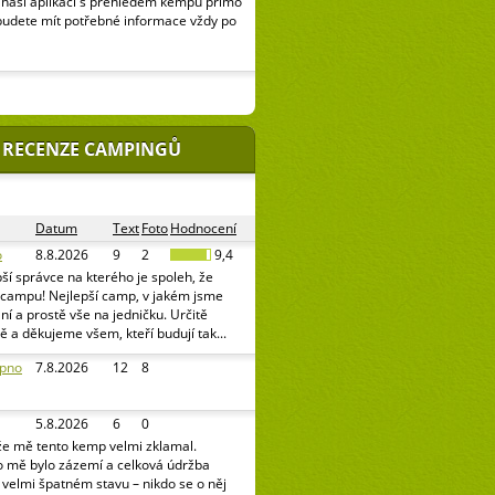
naší aplikaci s přehledem kempů přímo
budete mít potřebné informace vždy po
 RECENZE CAMPINGŮ
Datum
Text
Foto
Hodnocení
o
8.8.2026
9
2
9,4
ší správce na kterého je spoleh, že
v campu! Nejlepší camp, v jakém jsme
pání a prostě vše na jedničku. Určitě
ě a děkujeme všem, kteří budují tak...
ipno
7.8.2026
12
8
5.8.2026
6
0
že mě tento kemp velmi zklamal.
o mě bylo zázemí a celková údržba
e velmi špatném stavu – nikdo se o něj