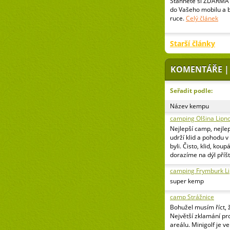
Stáhněte si ZDARMA 
do Vašeho mobilu a 
ruce.
Celý článek
Starší články
KOMENTÁŘE |
Seřadit podle:
Název kempu
camping Olšina Lipn
Nejlepší camp, nejlep
udrží klid a pohodu 
byli. Čisto, klid, kou
dorazíme na dýl příšt
camping Frymburk L
super kemp
camp Strážnice
Bohužel musím říct, 
Největší zklamání pr
areálu. Minigolf je v