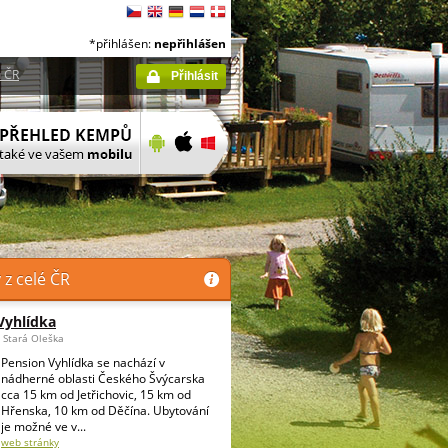
*přihlášen:
nepřihlášen
 ČR
Přihlásit
z celé ČR
Vyhlídka
 Stará Oleška
Pension Vyhlídka se nachází v
nádherné oblasti Českého Švýcarska
cca 15 km od Jetřichovic, 15 km od
Hřenska, 10 km od Děčína. Ubytování
je možné ve v...
web stránky