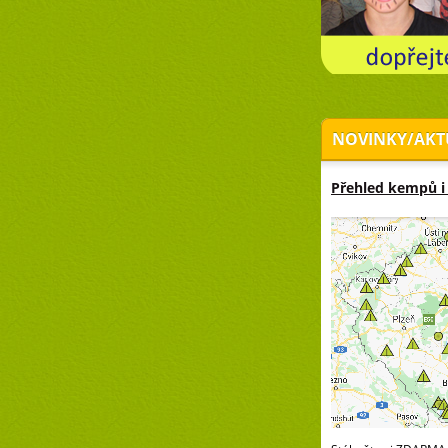
NOVINKY/AKT
Přehled kempů i