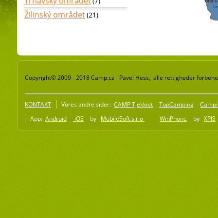
Trnavský området
(7)
Žilinský området
(21)
Copyright© 2009 - 2018 Camp.cz - Pavel Hess, alle rettigheder forbeho
KONTAKT
Vores andre sider:
CAMP Tjekkiet
TopCamping
Campi
App:
Android
iOS
by
MobileSoft s.r.o
WinPhone
by
XPIS