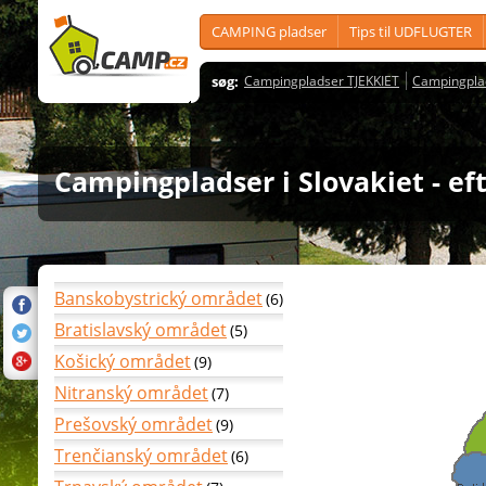
CAMPING pladser
Tips til UDFLUGTER
søg:
Campingpladser TJEKKIET
Campingpla
Campingpladser i Slovakiet - eft
Banskobystrický området
(6)
Bratislavský området
(5)
Košický området
(9)
Nitranský området
(7)
Prešovský området
(9)
Trenčianský området
(6)