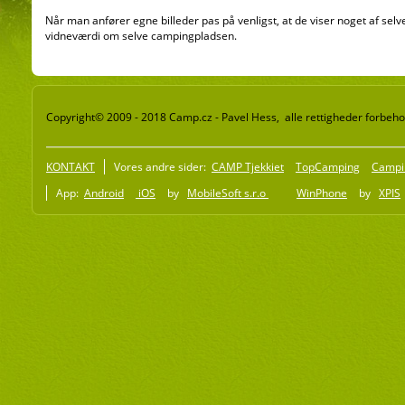
Når man anfører egne billeder pas på venligst, at de viser noget af selv
vidneværdi om selve campingpladsen.
Copyright© 2009 - 2018 Camp.cz - Pavel Hess, alle rettigheder forbeho
KONTAKT
Vores andre sider:
CAMP Tjekkiet
TopCamping
Campi
App:
Android
iOS
by
MobileSoft s.r.o
WinPhone
by
XPIS