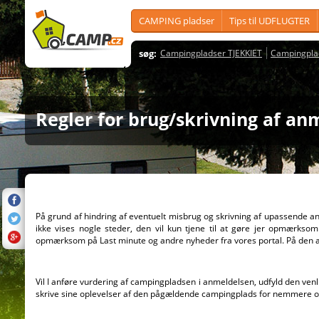
CAMPING pladser
Tips til UDFLUGTER
søg:
Campingpladser TJEKKIET
Campingpla
Regler for brug/skrivning af an
På grund af hindring af eventuelt misbrug og skrivning af upassende anm
ikke vises nogle steder, den vil kun tjene til at gøre jer opmærkso
opmærksom på Last minute og andre nyheder fra vores portal. På den a
Vil I anføre vurdering af campingpladsen i anmeldelsen, udfyld den ven
skrive sine oplevelser af den pågældende campingplads for nemmere or