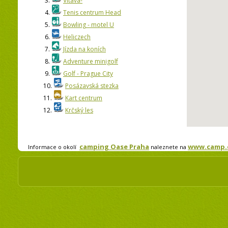
3.
Vltava-
4.
Tenis centrum Head
5.
Bowling - motel U
6.
Heliczech
7.
Jízda na koních
8.
Adventure minigolf
9.
Golf - Prague City
10.
Posázavská stezka
11.
Kart centrum
12.
Krčský les
camping Oase Praha
www.camp.c
Informace o okolí
naleznete na