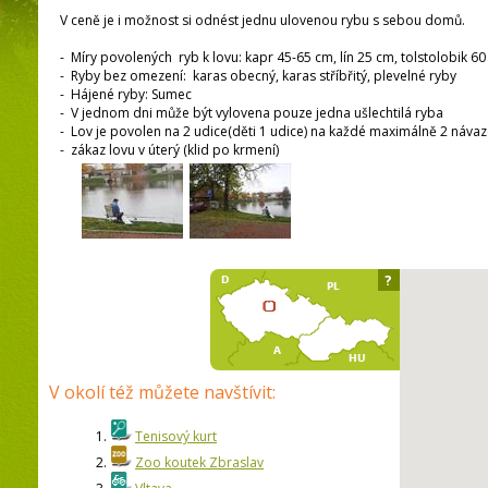
V ceně je i možnost si odnést jednu ulovenou rybu s sebou domů.
- Míry povolených ryb k lovu: kapr 45-65 cm, lín 25 cm, tolstolobik 
- Ryby bez omezení: karas obecný, karas stříbřitý, plevelné ryby
- Hájené ryby: Sumec
- V jednom dni může být vylovena pouze jedna ušlechtilá ryba
- Lov je povolen na 2 udice(děti 1 udice) na každé maximálně 2 náva
- zákaz lovu v úterý (klid po krmení)
?
V okolí též můžete navštívit:
1.
Tenisový kurt
2.
Zoo koutek Zbraslav