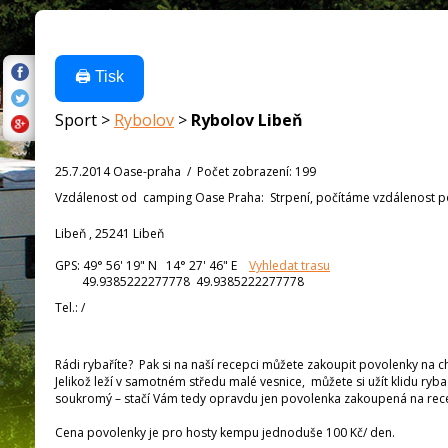
🖨️ Tisk
Sport >
Rybolov
>
Rybolov Libeň
25.7.2014 Oase-praha
/
Počet zobrazení
:
199
Vzdálenost od
camping Oase Praha:
Strpení, počítáme vzdálenost po 
Libeň , 25241 Libeň
GPS:
49° 56' 19"
N
14° 27' 46"
E
Vyhledat trasu
49.9385222277778 49.9385222277778
Tel.:
/
Rádi rybaříte? Pak si na naší recepci můžete zakoupit povolenky na chy
Jelikož leží v samotném středu malé vesnice, můžete si užít klidu ryb
soukromý – stačí Vám tedy opravdu jen povolenka zakoupená na recep
Cena povolenky je pro hosty kempu jednoduše 100 Kč/ den.