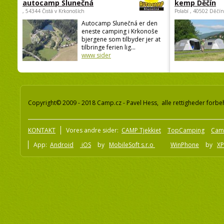
autocamp Slunečná
kemp Děčín
, 54344 Čistá v Krkonoších
Polabí , 40502 Děčín
Autocamp Slunečná er den
eneste camping i Krkonoše
bjergene som tilbyder jer at
tilbringe ferien lig...
www sider
Copyright© 2009 - 2018 Camp.cz - Pavel Hess, alle rettigheder forbe
KONTAKT
Vores andre sider:
CAMP Tjekkiet
TopCamping
Cam
App:
Android
iOS
by
MobileSoft s.r.o
WinPhone
by
XP