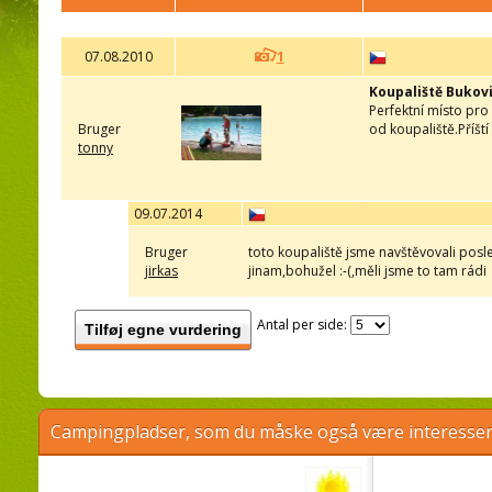
07.08.2010
1
Koupaliště Bukov
Perfektní místo pro
Bruger
od koupaliště.Příšt
tonny
09.07.2014
Bruger
toto koupaliště jsme navštěvovali posl
jirkas
jinam,bohužel :-(,měli jsme to tam rádi
Antal per side:
Tilføj egne vurdering
Campingpladser, som du måske også være interessere