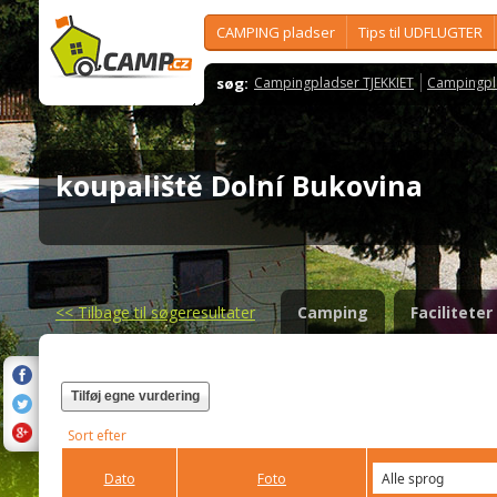
CAMPING pladser
Tips til UDFLUGTER
søg:
Campingpladser TJEKKIET
Campingpl
koupaliště Dolní Bukovina
<<
Tilbage til søgeresultater
Camping
Faciliteter
Tilføj egne vurdering
Sort efter
Dato
Foto