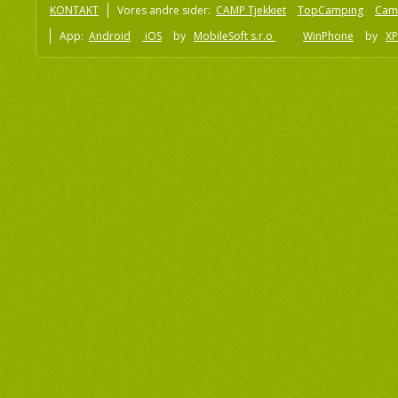
KONTAKT
Vores andre sider:
CAMP Tjekkiet
TopCamping
Cam
App:
Android
iOS
by
MobileSoft s.r.o
WinPhone
by
XP