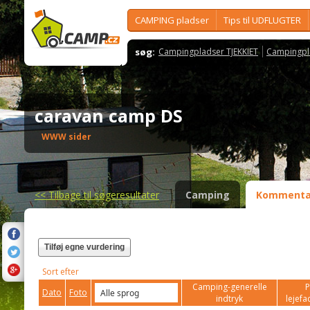
CAMPING pladser
Tips til UDFLUGTER
søg:
Campingpladser TJEKKIET
Campingpl
caravan camp DS
WWW sider
<<
Tilbage til søgeresultater
Camping
Kommenta
Tilføj egne vurdering
Sort efter
Camping-generelle
P
Dato
Foto
indtryk
lejefac