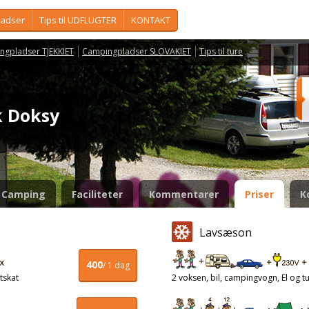
ladser
Tips til UDFLUGTER
KONTAKT
ngpladser TJEKKIET
Campingpladser SLOVAKIET
Tips til ture
k Doksy
Camping
Faciliteter
Kommentarer
Priser
K
Lavsæson
400
/ 1 dag
tskat
2 voksen, bil, campingvogn, El og tu