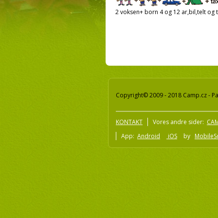
2 voksen+ born 4 og 12 ar,bil,telt og t
Copyright© 2009 - 2018 Camp.cz - Pav
KONTAKT
Vores andre sider:
CAM
App:
Android
iOS
by
MobileSo