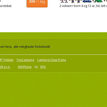
330
/ 1 dag
uristskat
2 voksen+ born 4 og 12 ar, bil, telt 
el Hess, alle rettigheder forbeholdt
P Tjekkiet
TopCamping
Camping Oase Praha
ft s.r.o
WinPhone
by
XPIS