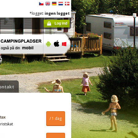
*logget:
ingen logget
Log ind
ontakt
/ 1 dag
ristskat