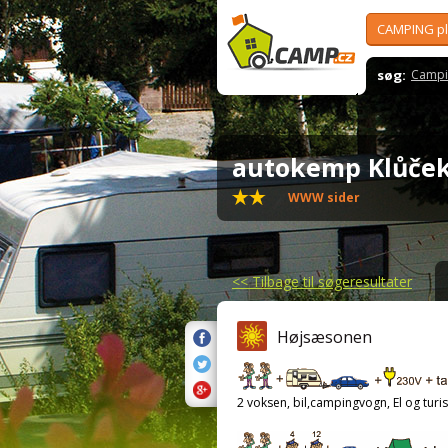
CAMPING p
søg:
Campi
autokemp Klůče
WWW sider
<<
Tilbage til søgeresultater
Højsæsonen
2 voksen, bil,campingvogn, El og turis