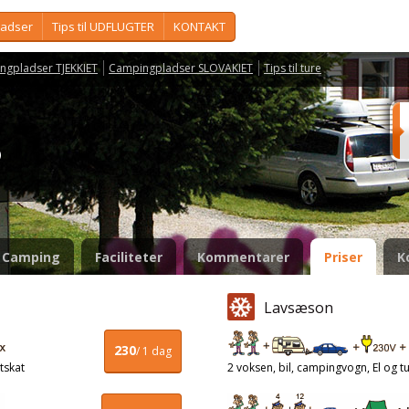
ladser
Tips til UDFLUGTER
KONTAKT
ngpladser TJEKKIET
Campingpladser SLOVAKIET
Tips til ture
o
Camping
Faciliteter
Kommentarer
Priser
K
Lavsæson
230
/ 1 dag
tskat
2 voksen, bil, campingvogn, El og tu