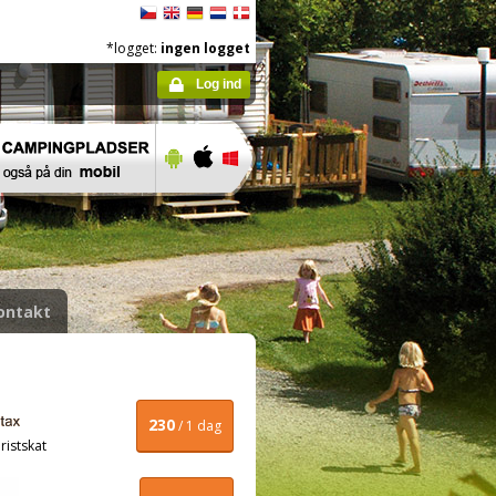
*logget:
ingen logget
Log ind
ontakt
230
/ 1 dag
ristskat