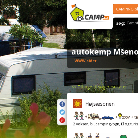
CAMPING p
søg:
Campi
autokemp Mšen
WWW sider
<<
Tilbage til søgeresultater
Højsæsonen
2 voksen, bil,campingvogn, El og turis