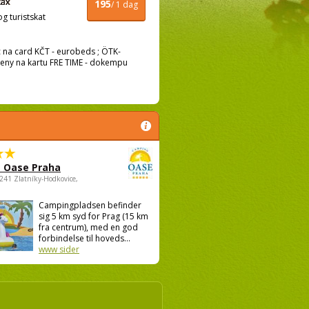
195
/ 1 dag
og turistskat
c na card KČT - eurobeds ; ÖTK-
 ceny na kartu FRE TIME - dokempu
 Oase Praha
5241 Zlatníky-Hodkovice,
Campingpladsen befinder
sig 5 km syd for Prag (15 km
fra centrum), med en god
forbindelse til hoveds...
www sider