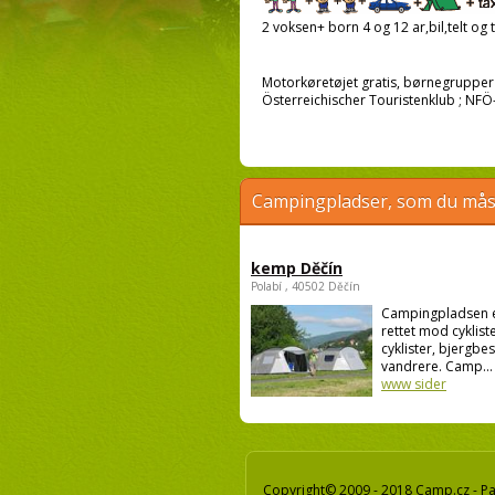
2 voksen+ born 4 og 12 ar,bil,telt og t
Motorkøretøjet gratis, børnegrupper 
Österreichischer Touristenklub ; NFÖ-
Campingpladser, som du måsk
kemp Děčín
Polabí , 40502 Děčín
Campingpladsen 
rettet mod cykliste
cyklister, bjergbe
vandrere. Camp...
www sider
Copyright© 2009 - 2018 Camp.cz - Pav