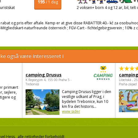
195
/ 1 dag
uristskat
2 voksen+ born 4 og 12 ar, bil, telt 
rabat og pris efter aftale. Kemp er at give disse RABATTER:40.- kč za osobu/no
Mitgliedskart-naturfreunde österreich ; FGV-Cart - fichtelgebirgsverein ; 10% z
e også være interesseret i
camping Drusus
camping
K Reporyjim 4, 155 00 Praha 5 -
Libeňská , 2
Trebonice
Praha-západ
er primært
Camping Drusus ligger i den
r, sejlere,
vestlige udkant af Prag, i
stigere og
bydelen Trebonice, kun 10
km fra det historis...
www sider
el Hess, alle rettigheder forbeholdt