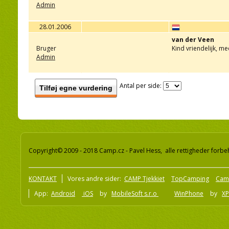
Admin
28.01.2006
van der Veen
Bruger
Kind vriendelijk, m
Admin
Antal per side:
Tilføj egne vurdering
Copyright© 2009 - 2018 Camp.cz - Pavel Hess, alle rettigheder forbe
KONTAKT
Vores andre sider:
CAMP Tjekkiet
TopCamping
Cam
App:
Android
iOS
by
MobileSoft s.r.o
WinPhone
by
XP