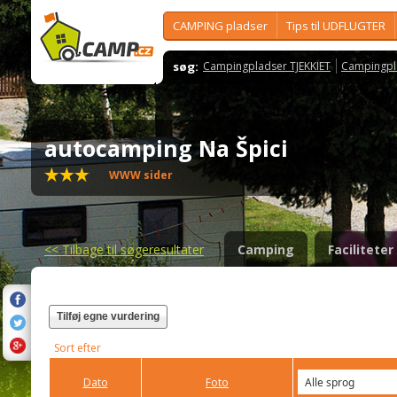
CAMPING pladser
Tips til UDFLUGTER
søg:
Campingpladser TJEKKIET
Campingpl
autocamping Na Špici
WWW sider
<<
Tilbage til søgeresultater
Camping
Faciliteter
Tilføj egne vurdering
Sort efter
Dato
Foto