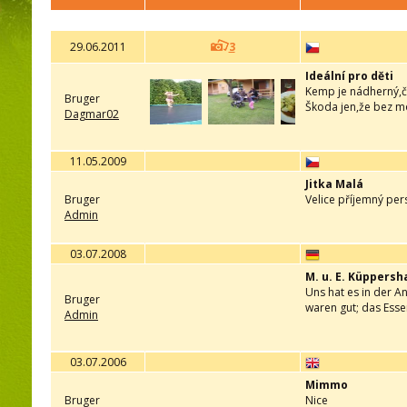
29.06.2011
3
Ideální pro děti
Kemp je nádherný,či
Bruger
Škoda jen,že bez mo
Dagmar02
11.05.2009
Jitka Malá
Bruger
Velice příjemný pers
Admin
03.07.2008
M. u. E. Küppersh
Uns hat es in der A
Bruger
waren gut; das Ess
Admin
03.07.2006
Mimmo
Bruger
Nice