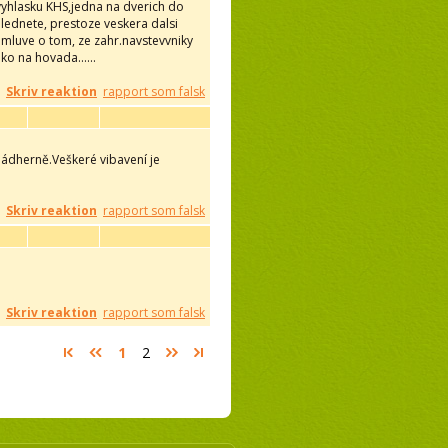
vyhlasku KHS,jedna na dverich do
ehlednete, prestoze veskera dalsi
mluve o tom, ze zahr.navstevvniky
ko na hovada......
Skriv reaktion
rapport som falsk
nádherně.Veškeré vibavení je
Skriv reaktion
rapport som falsk
Skriv reaktion
rapport som falsk
1
2