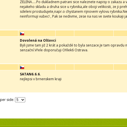
ZELENA.....Po dukladnem patrani sice naleznete napisy o zakazu a 
nejakeho skladu a druha sice u rybnika,ale oboji velikosti, ze ji pr
sdeleni prostudujete,napr.o chystanem rijnovem vylovu rybnika.Ne
neinformuji vubec! , Pak se nedivme, zese na nas ve svete koukaji ja
Dovolená na Olšovci
Byli jsme tam již 2 krát a pokaždé to byla senzace.Je tam opravdu 
senzační.Vřele doporučuji Ofilek6 Ostrava.
SATAN6.6.6.
nejlepsi v brnenskem kraji
 per side: