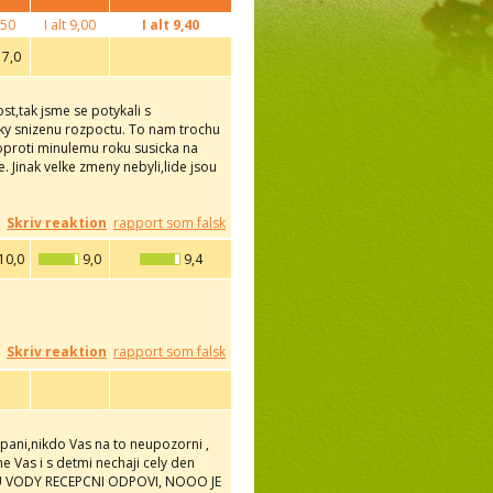
50
I alt
9,00
I alt
9,40
7,0
t,tak jsme se potykali s
ky snizenu rozpoctu. To nam trochu
 oproti minulemu roku susicka na
 Jinak velke zmeny nebyli,lide jsou
Skriv reaktion
rapport som falsk
10,0
9,0
9,4
Skriv reaktion
rapport som falsk
upani,nikdo Vas na to neupozorni ,
ne Vas i s detmi nechaji cely den
TU VODY RECEPCNI ODPOVI, NOOO JE