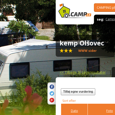
CAMPING p
søg:
Campi
kemp Olšovec
WWW sider
<<
Tilbage til søgeresultater
Tilføj egne vurdering
Sort efter
Dato
Foto