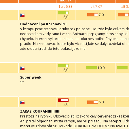
indtryk
I alt
6,33
I alt
7,67
I alt
8,
7,0
8,0
Hodnoceni po Koronaviru
V kempu jsme stanovali druhy rok po sobe. Lidi zde bylo celkem dos
nedostatkem vody rano I vecer. Animacni prpgramy letos nebyli di
chybelo. Internet vyl proti minulemu roku nestabilni. Chybela nam
pradlo. Na kempovaci louce bylo vic mist,kde se daly rozdelat ohne.
zde srdecni,radi do teto oblasti jezdime.
10,0
8,0
Super week
1*
6,0
3,0
ZAKAZ KOUPANI!!!!!!!!!!
Prestoze na rybniku Olsovec plati jiz skoro cely cervenec zakaz ko
Ani pri tel.objednani mista campu, ani pri prijezdu. Na recepci.Klid
macet ve zdravi ohrozujici vode. DOKONCE NA DOTAZ NA KVALI