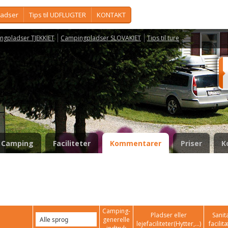
ladser
Tips til UDFLUGTER
KONTAKT
ngpladser TJEKKIET
Campingpladser SLOVAKIET
Tips til ture
Camping
Faciliteter
Kommentarer
Priser
K
Camping-
Pladser eller
Sanit
generelle
lejefaciliteter(Hytter,...)
facilit