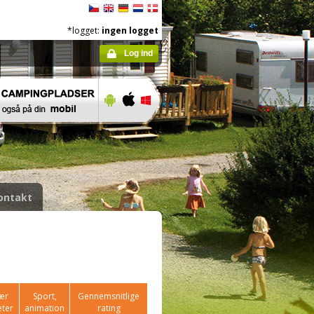
*logget:
ingen logget
Log ind
ontakt
ær
Sport,
Gennemsnitlige
æter
animation
rating