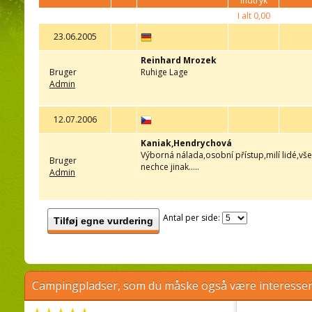
indtryk
I alt
0,00
23.06.2005
Reinhard Mrozek
Bruger
Ruhige Lage
Admin
12.07.2006
Kaniak,Hendrychová
Výborná nálada,osobní přístup,milí lidé,vše
Bruger
nechce jinak.....
Admin
Antal per side:
Tilføj egne vurdering
Campingpladser, som du måske også være interessere