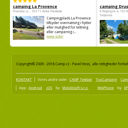
camping La Provence
camping Dru
Plzeňská ul. , 354 71 Velká Hleďsebe
K Reporyjim 4, 155 0
Trebonice
Campingplads La Provence
tilbyder overnatning i hytter
eller mulighed for teltning
eller campering i...
www sider
Copyright© 2009 - 2018 Camp.cz - Pavel Hess, alle rettigheder forbe
KONTAKT
Vores andre sider:
CAMP Tjekkiet
TopCamping
Cam
App:
Android
iOS
by
MobileSoft s.r.o
WinPhone
by
XP