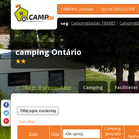
CAMPING pladser
Tips til UDFLUGTER
søg:
Campingpladser TJEKKIET
Campingpl
camping Ontário
<<
Tilbage til søgeresultater
Camping
Faciliteter
Tilføj egne vurdering
Sort efter
Camping-
P
Dato
Foto
generelle
lejefac