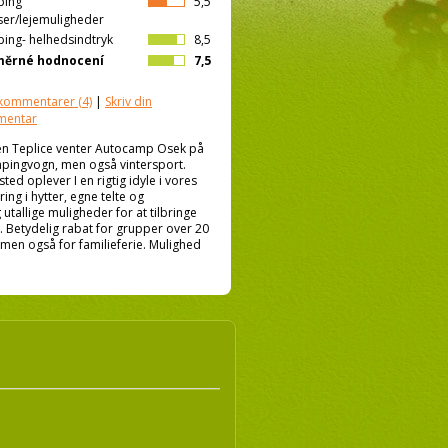
ping
5,5
ser/lejemuligheder
ing- helhedsindtryk
8,5
měrné hodnocení
7,5
kommentarer
(4)
|
Skriv din
mentar
yen Teplice venter Autocamp Osek på
ampingvogn, men også vintersport.
d oplever I en rigtig idyle i vores
ng i hytter, egne telte og
utallige muligheder for at tilbringe
. Betydelig rabat for grupper over 20
men også for familieferie. Mulighed