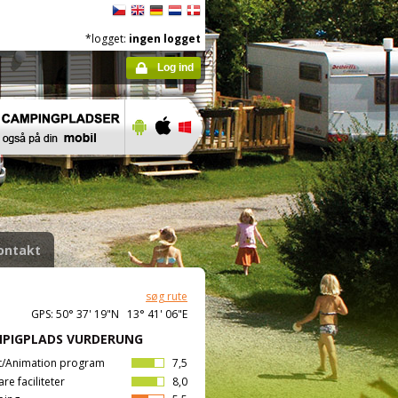
*logget:
ingen logget
Log ind
ontakt
søg rute
GPS: 50° 37' 19"N 13° 41' 06"E
PIGPLADS VURDERUNG
t/Animation program
7,5
are faciliteter
8,0