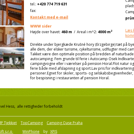
Cam
tel.:
+420 774 719 631
plad
fax:
Camp
Kontakt med e-mail
prů
WWW sider
Læs 
2
Højde over havet:
460 m
/
Areal i m^2:
4000 m
kom
Direkte under bjergkæde Krušné hory (Erzgebirge) tæt på b
alle dem, der elsker turisme, cykelturisme, udflugter med c
Takket være den optimale position på bredden af naturbadeste
autocamping. Fem grunde til ferie i Autocamp Osek Indkvarteri
campingvogne eller i værelser på pension Horal.Flot natur og 
ferie både med afslapning og sport.Lav pris for indkvartering
personer.Egnet for skoler, sports- og selskabsbegivenheder, 
for bespisning i restauranten af pension Horal.
el Hess, alle rettigheder forbeholdt
P Tjekkiet
TopCamping
Camping Oase Praha
ft s.r.o
WinPhone
by
XPIS