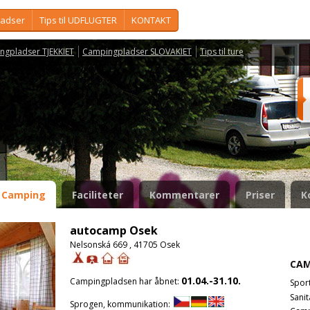
ladser
Tips til UDFLUGTER
KONTAKT
ngpladser TJEKKIET
Campingpladser SLOVAKIET
Tips til ture
Camping
Faciliteter
Kommentarer
Priser
K
autocamp Osek
Nelsonská 669 , 41705 Osek
CAM
01.04.-31.10.
Campingpladsen har åbnet:
Spor
Sanit
Sprogen, kommunikation: