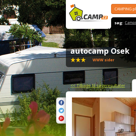
CAMPING p
søg:
Campi
autocamp Osek
WWW sider
<<
Tilbage til søgeresultater