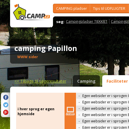
CAMPING pladser
Tips til UDFLUGTER
søg:
Campingpladser TJEKKIET
Campingpl
camping Papillon
WWW sider
<<
Tilbage til søgeresultater
Camping
Faciliteter
-
Egen websider er i sprogen 
-
Egen websider er i sprogen
-
Egen websider er i sprogen 
i hver sprog er egen
hjemside
-
Egen websider er i sprogen 
-
Egen websider er i sprogen 
-
Egen websider er i sprogen 