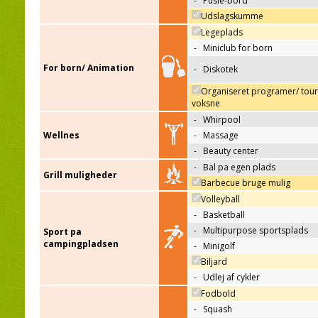
-
Pusle-bord
Udslagskumme
Legeplads
-
Miniclub for born
For born/ Animation
-
Diskotek
Organiseret programer/ tour
voksne
-
Whirpool
Wellnes
-
Massage
-
Beauty center
-
Bal pa egen plads
Grill muligheder
Barbecue bruge mulig
Volleyball
-
Basketball
-
Multipurpose sportsplads
Sport pa
campingpladsen
-
Minigolf
Biljard
-
Udlej af cykler
Fodbold
-
Squash