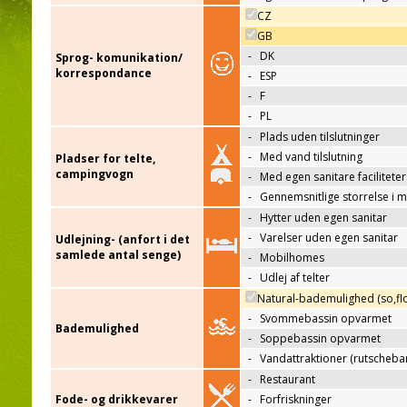
CZ
GB
-
DK
Sprog- komunikation/
korrespondance
-
ESP
-
F
-
PL
-
Plads uden tilslutninger
-
Med vand tilslutning
Pladser for telte,
campingvogn
-
Med egen sanitare faciliteter
-
Gennemsnitlige storrelse i 
-
Hytter uden egen sanitar
-
Varelser uden egen sanitar
Udlejning- (anfort i det
samlede antal senge)
-
Mobilhomes
-
Udlej af telter
Natural-bademulighed (so,flo
-
Svommebassin opvarmet
Bademulighed
-
Soppebassin opvarmet
-
Vandattraktioner (rutscheba
-
Restaurant
Fode- og drikkevarer
-
Forfriskninger