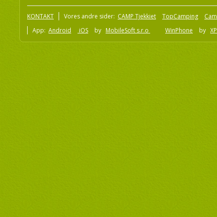
KONTAKT
Vores andre sider:
CAMP Tjekkiet
TopCamping
Cam
App:
Android
iOS
by
MobileSoft s.r.o
WinPhone
by
XP