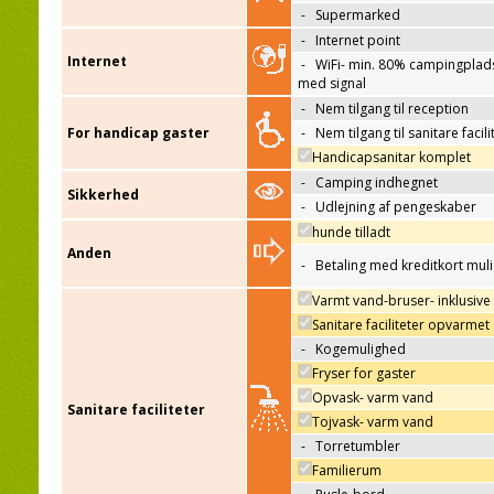
-
Supermarked
-
Internet point
Internet
-
WiFi- min. 80% campingplad
med signal
-
Nem tilgang til reception
For handicap gaster
-
Nem tilgang til sanitare facili
Handicapsanitar komplet
-
Camping indhegnet
Sikkerhed
-
Udlejning af pengeskaber
hunde tilladt
Anden
-
Betaling med kreditkort mul
Varmt vand-bruser- inklusive
Sanitare faciliteter opvarmet
-
Kogemulighed
Fryser for gaster
Opvask- varm vand
Sanitare faciliteter
Tojvask- varm vand
-
Torretumbler
Familierum