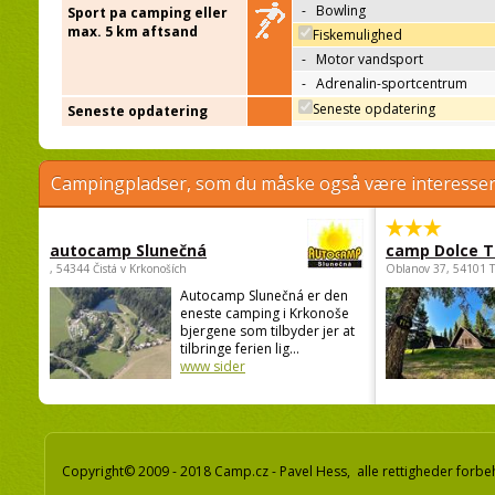
-
Bowling
Sport pa camping eller
max. 5 km aftsand
Fiskemulighed
-
Motor vandsport
-
Adrenalin-sportcentrum
Seneste opdatering
Seneste opdatering
Campingpladser, som du måske også være interessere
autocamp Slunečná
camp Dolce T
, 54344 Čistá v Krkonoších
Oblanov 37, 54101 
Autocamp Slunečná er den
eneste camping i Krkonoše
bjergene som tilbyder jer at
tilbringe ferien lig...
www sider
Copyright© 2009 - 2018 Camp.cz - Pavel Hess, alle rettigheder forbe