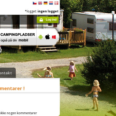
*logget:
ingen logget
Log ind
ontakt
mmentarer !
lst ikke nogen kommentarer