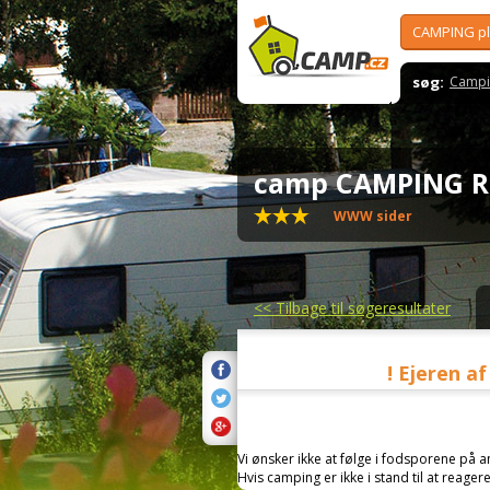
CAMPING p
søg:
Campi
camp CAMPING
WWW sider
<<
Tilbage til søgeresultater
! Ejeren a
Vi ønsker ikke at følge i fodsporene på 
Hvis camping er ikke i stand til at reage