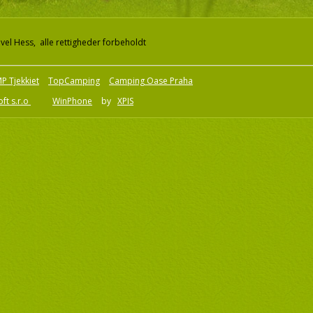
el Hess, alle rettigheder forbeholdt
P Tjekkiet
TopCamping
Camping Oase Praha
ft s.r.o
WinPhone
by
XPIS