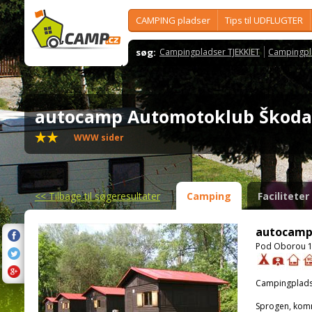
CAMPING pladser
Tips til UDFLUGTER
søg:
Campingpladser TJEKKIET
Campingpl
autocamp Automotoklub Škod
WWW sider
<<
Tilbage til søgeresultater
Camping
Faciliteter
autocamp
Pod Oborou 1
Campingplads
Sprogen, kom