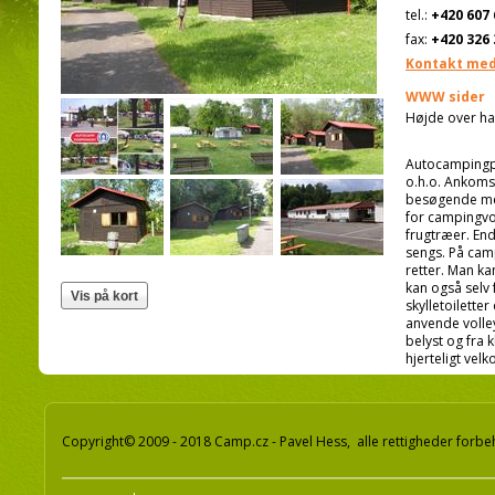
tel.:
+420 607 
fax:
+420 326 
Kontakt med
WWW sider
Højde over ha
Autocampingpl
o.h.o. Ankoms
besøgende me
for campingvo
frugtræer. End
sengs. På camp
retter. Man ka
kan også selv
skylletoilette
anvende volle
belyst og fra
hjerteligt vel
Copyright© 2009 - 2018 Camp.cz - Pavel Hess, alle rettigheder forbe