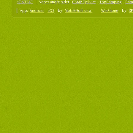
KONTAKT
Vores andre sider:
CAMP Tjekkiet
TopCamping
Cam
App:
Android
iOS
by
MobileSoft s.r.o
WinPhone
by
XP