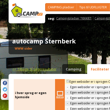
CAMPING pladser
Tips til UDFLUGTER
søg:
Campingpladser TJEKKIET
Campingpl
autocamp Šternberk
WWW sider
<<
Tilbage til søgeresultater
Camping
Faciliteter
Egen websider er i sprogen 
-
Egen websider er i sprogen
-
Egen websider er i sprogen 
i hver sprog er egen
hjemside
-
Egen websider er i sprogen 
-
Egen websider er i sprogen 
-
Egen websider er i sprogen 