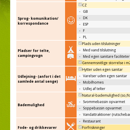
CZ
-
GB
-
DK
Sprog- komunikation/
korrespondance
-
ESP
-
F
-
PL
Plads uden tilslutninger
-
Med vand tilslutning
Pladser for telte,
campingvogn
-
Med egen sanitare faciliteter
Gennemsnitlige storrelse i m
Hytter uden egen sanitar
-
Varelser uden egen sanitar
Udlejning- (anfort i det
samlede antal senge)
-
Mobilhomes
-
Udlej af telter
Natural-bademulighed (so,flo
-
Svommebassin opvarmet
Bademulighed
-
Soppebassin opvarmet
-
Vandattraktioner (rutscheba
-
Restaurant
Fode- og drikkevarer
Forfriskninger