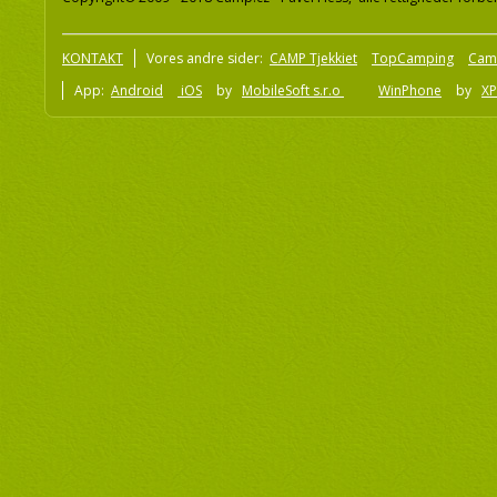
KONTAKT
Vores andre sider:
CAMP Tjekkiet
TopCamping
Cam
App:
Android
iOS
by
MobileSoft s.r.o
WinPhone
by
XP