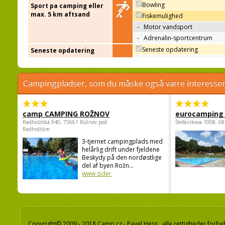
Bowling
Sport pa camping eller
max. 5 km aftsand
Fiskemulighed
-
Motor vandsport
-
Adrenalin-sportcentrum
Seneste opdatering
Seneste opdatering
Campingpladser, som du måske også være interessere
camp CAMPING ROŽNOV
eurocamping 
Radhošťská 940, 75661 Rožnov pod
Štefánikova 1008, 68
Radhoštěm
3-tjernet campingplads med
helårlig drift under fjeldene
Beskydy på den nordøstlige
del af byen Rožn...
www sider
Copyright© 2009 - 2018 Camp.cz - Pavel Hess, alle rettigheder forbe