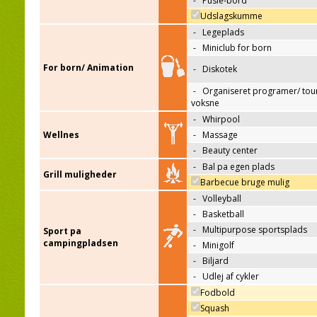
-
Pusle-bord
Udslagskumme
-
Legeplads
-
Miniclub for born
For born/ Animation
-
Diskotek
-
Organiseret programer/ tour
voksne
-
Whirpool
Wellnes
-
Massage
-
Beauty center
-
Bal pa egen plads
Grill muligheder
Barbecue bruge mulig
-
Volleyball
-
Basketball
-
Multipurpose sportsplads
Sport pa
campingpladsen
-
Minigolf
-
Biljard
-
Udlej af cykler
Fodbold
Squash