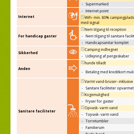
-
Supermarked
-
Internet point
Internet
WiFi- min. 80% campingplad
med signal
Nem tilgang til reception
For handicap gaster
-
Nem tilgang til sanitare facili
-
Handicapsanitar komplet
Camping indhegnet
Sikkerhed
-
Udlejning af pengeskaber
hunde tilladt
Anden
-
Betaling med kreditkort mul
Varmt vand-bruser- inklusive
-
Sanitare faciliteter opvarmet
Kogemulighed
-
Fryser for gaster
Opvask- varm vand
Sanitare faciliteter
-
Tojvask- varm vand
-
Torretumbler
-
Familierum