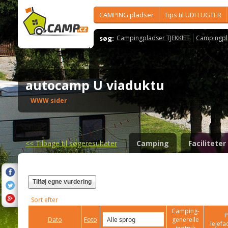
CAMPING pladser
Tips til UDFLUGTER
søg:
Campingpladser TJEKKIET
Campingpl
autocamp U viaduktu
WWW sider
<<
Tilbage til søgeresultater
Camping
Faciliteter
Tilføj egne vurdering
Sort efter
Camping-
P
Dato
Foto
generelle
lejefac