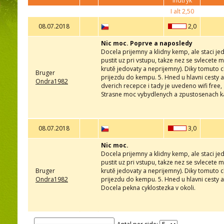
indtryk
I alt
2,50
08.07.2018
2,0
Nic moc. Poprve a naposledy
Docela prijemny a klidny kemp, ale staci jed
pustit uz pri vstupu, takze nez se svlecete 
krutě jedovaty a neprijemny). Diky tomuto cl
Bruger
prijezdu do kempu. 5. Hned u hlavni cesty a
Ondra1982
dverich recepce i tady je uvedeno wifi free, 
Strasne moc vybydlenych a zpustosenach ka
08.07.2018
3,0
Nic moc.
Docela prijemny a klidny kemp, ale staci jed
pustit uz pri vstupu, takze nez se svlecete 
Bruger
krutě jedovaty a neprijemny). Diky tomuto cl
Ondra1982
prijezdu do kempu. 5. Hned u hlavni cesty a
Docela pekna cyklostezka v okoli.