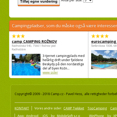
Antal per side:
Tilføj egne vurdering
Campingpladser, som du måske også være interessere
camp CAMPING ROŽNOV
eurocamping 
Radhošťská 940, 75661 Rožnov pod
Štefánikova 1008, 68
Radhoštěm
3-tjernet campingplads med
helårlig drift under fjeldene
Beskydy på den nordøstlige
del af byen Rožn...
www sider
Copyright© 2009 - 2018 Camp.cz - Pavel Hess, alle rettigheder forbe
KONTAKT
Vores andre sider:
CAMP Tjekkiet
TopCamping
Cam
App:
Android
iOS
by
MobileSoft s.r.o
WinPhone
by
XP