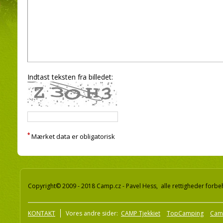
Indtast teksten fra billedet:
*
Mærket data er obligatorisk
Copyright© 2009 - 2018 Camp.cz - Pavel Hess, alle rettigheder forbe
KONTAKT
Vores andre sider:
CAMP Tjekkiet
TopCamping
Cam