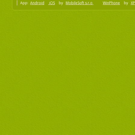
App:
Android
iOS
by
MobileSoft s.r.o
WinPhone
by
XP