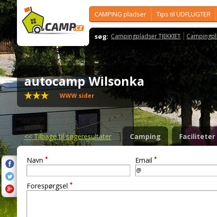
CAMPING pladser
Tips til UDFLUGTER
søg:
Campingpladser TJEKKIET
Campingpl
autocamp Wilsonka
WWW sider
<<
Tilbage til søgeresultater
Camping
Faciliteter
*
*
Navn
Email
*
Forespørgsel