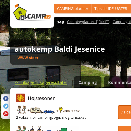
CAMPING pladser
Tips til UDFLUGTER
søg:
Campingpladser TJEKKIET
Campingpl
autokemp Baldi Jesenice
WWW sider
<<
Tilbage til søgeresultater
Camping
Kommenta
Højsæsonen
/ 1 d
2 voksen, bil,campingvogn, El og turistskat