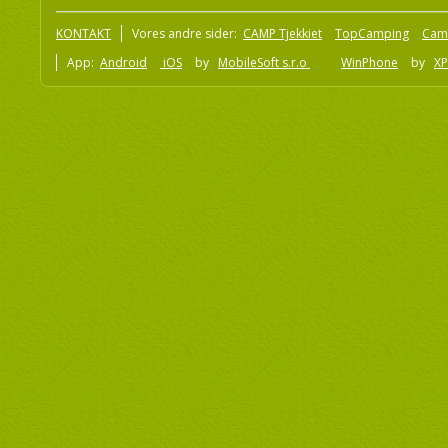
KONTAKT
Vores andre sider:
CAMP Tjekkiet
TopCamping
Cam
App:
Android
iOS
by
MobileSoft s.r.o
WinPhone
by
XP