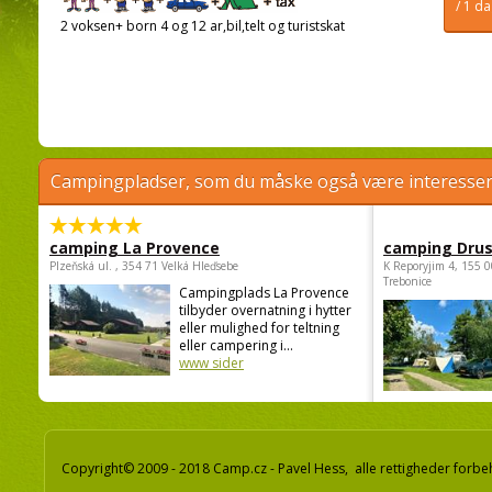
/ 1 d
2 voksen+ born 4 og 12 ar,bil,telt og turistskat
Campingpladser, som du måske også være interessere
camping La Provence
camping Dru
Plzeňská ul. , 354 71 Velká Hleďsebe
K Reporyjim 4, 155 0
Trebonice
Campingplads La Provence
tilbyder overnatning i hytter
eller mulighed for teltning
eller campering i...
www sider
Copyright© 2009 - 2018 Camp.cz - Pavel Hess, alle rettigheder forbe