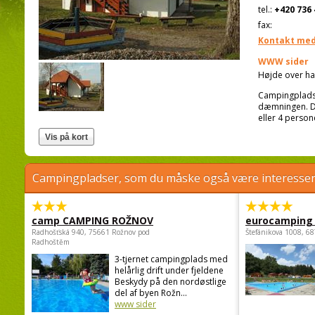
tel.:
+420 736 
fax:
Kontakt med
WWW sider
Højde over ha
Campingpladse
dæmningen. De
eller 4 perso
Campingpladser, som du måske også være interessere
camp CAMPING ROŽNOV
eurocamping 
Radhošťská 940, 75661 Rožnov pod
Štefánikova 1008, 68
Radhoštěm
3-tjernet campingplads med
helårlig drift under fjeldene
Beskydy på den nordøstlige
del af byen Rožn...
www sider