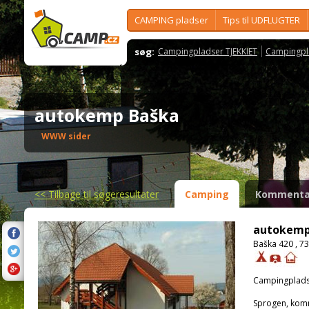
CAMPING pladser
Tips til UDFLUGTER
søg:
Campingpladser TJEKKIET
Campingpl
autokemp Baška
WWW sider
<<
Tilbage til søgeresultater
Camping
Kommenta
autokemp
Baška 420 , 7
Campingplads
Sprogen, kom