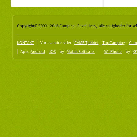
Copyright© 2009 - 2018 Camp.cz - Pavel Hess, alle rettigheder forbe
KONTAKT
Vores andre sider:
CAMP Tjekkiet
TopCamping
Cam
App:
Android
iOS
by
MobileSoft s.r.o
WinPhone
by
XP