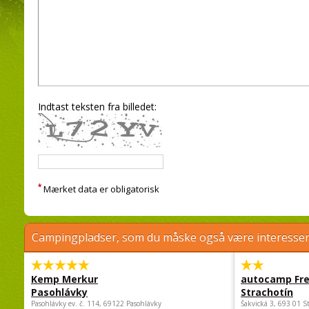
Indtast teksten fra billedet:
*
Mærket data er obligatorisk
Campingpladser, som du måske også være interessere
Kemp Merkur
autocamp Fre
Pasohlávky
Strachotín
Pasohlávky ev. č. 114, 69122 Pasohlávky
Šakvická 3, 693 01 S