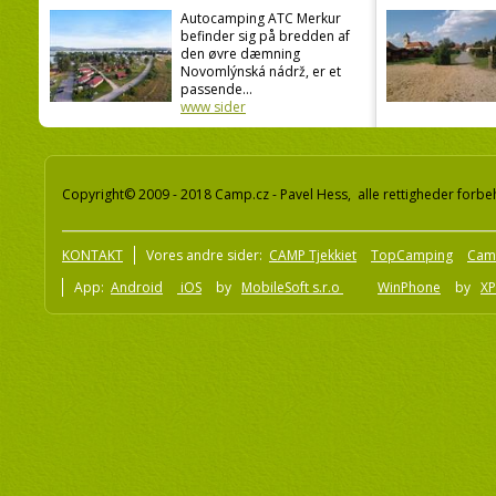
Autocamping ATC Merkur
befinder sig på bredden af
den øvre dæmning
Novomlýnská nádrž, er et
passende...
www sider
Copyright© 2009 - 2018 Camp.cz - Pavel Hess, alle rettigheder forbe
KONTAKT
Vores andre sider:
CAMP Tjekkiet
TopCamping
Cam
App:
Android
iOS
by
MobileSoft s.r.o
WinPhone
by
XP