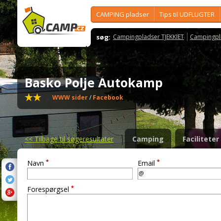
CAMPING pladser
Tips til UDFLUGTER
søg:
Campingpladser TJEKKIET
Campingpl
Basko Polje Autokamp
WWW sider
/
Facebook
<<
Tilbage til søgeresultater
Camping
Faciliteter
*
*
Navn
Email
*
Forespørgsel