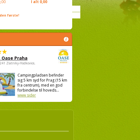
,00
I alt
0,00
den første!
 Oase Praha
5241 Zlatníky-Hodkovice,
Campingpladsen befinder
sig 5 km syd for Prag (15 km
fra centrum), med en god
forbindelse til hoveds...
www sider