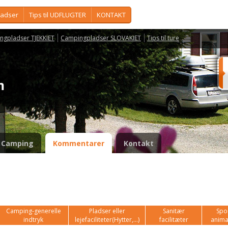
ladser
Tips til UDFLUGTER
KONTAKT
ngpladser TJEKKIET
Campingpladser SLOVAKIET
Tips til ture
ém
Camping
Kommentarer
Kontakt
Camping-generelle
Pladser eller
Sanitær
Spor
indtryk
lejefaciliteter(Hytter,...)
facilitæter
anima