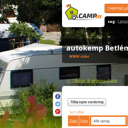
CAMPING p
søg:
Campi
autokemp Betl
WWW sider
<<
Tilbage til søgeresultater
Tilføj egne vurdering
Sort efter
Dato
Foto