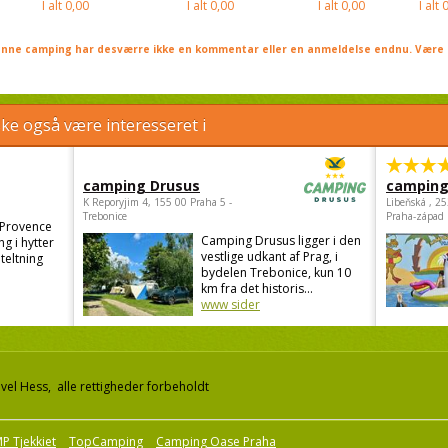
I alt
0,00
I alt
0,00
I alt
0,00
I alt
0
nne camping har desværre ikke en kommentar eller en anmeldelse endnu. Være 
e også være interesseret i
camping Drusus
camping
K Reporyjim 4, 155 00 Praha 5 -
Libeňská , 2
Trebonice
Praha-západ
 Provence
Camping Drusus ligger i den
g i hytter
vestlige udkant af Prag, i
teltning
bydelen Trebonice, kun 10
.
km fra det historis...
www sider
el Hess, alle rettigheder forbeholdt
P Tjekkiet
TopCamping
Camping Oase Praha