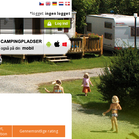
*logget:
ingen logget
Log ind
t,
Gennemsnitlige rating
tion