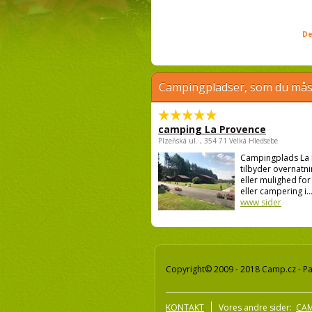
De
Campingpladser, som du måsk
camping La Provence
Plzeňská ul. , 354 71 Velká Hleďsebe
Campingplads La
tilbyder overnatnin
eller mulighed for 
eller campering i..
www sider
Copyright© 2009 - 2018 Camp.cz - Pav
KONTAKT
Vores andre sider:
CAM