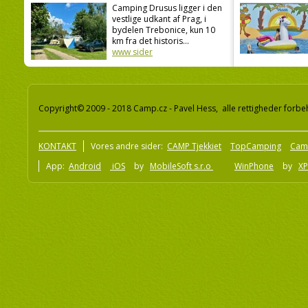
Camping Drusus ligger i den
vestlige udkant af Prag, i
bydelen Trebonice, kun 10
km fra det historis...
www sider
Copyright© 2009 - 2018 Camp.cz - Pavel Hess, alle rettigheder forbe
KONTAKT
Vores andre sider:
CAMP Tjekkiet
TopCamping
Cam
App:
Android
iOS
by
MobileSoft s.r.o
WinPhone
by
XP