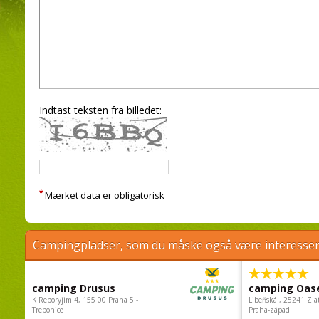
Indtast teksten fra billedet:
*
Mærket data er obligatorisk
Campingpladser, som du måske også være interessere
camping Drusus
camping Oas
K Reporyjim 4, 155 00 Praha 5 -
Libeňská , 25241 Zla
Trebonice
Praha-západ