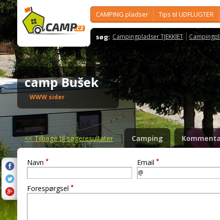
CAMPING pladser
Tips til UDFLUGTER
søg:
Campingpladser TJEKKIET
Campingpl
camp Bušek
WWW sider
<<
Tilbage til søgeresultater
Camping
Kommenta
*
*
Navn
Email
*
Forespørgsel