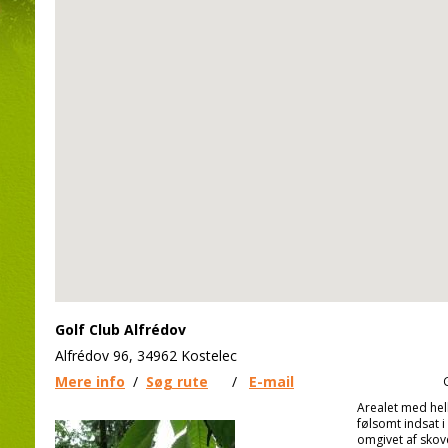
Golf Club Alfrédov
Alfrédov 96, 34962 Kostelec
Mere info
/
Søg rute
/
E-mail
Arealet med hel
følsomt indsat i
omgivet af skov