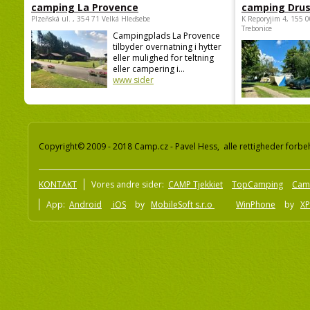
camping La Provence
camping Dru
Plzeňská ul. , 354 71 Velká Hleďsebe
K Reporyjim 4, 155 0
Trebonice
Campingplads La Provence
tilbyder overnatning i hytter
eller mulighed for teltning
eller campering i...
www sider
Copyright© 2009 - 2018 Camp.cz - Pavel Hess, alle rettigheder forbe
KONTAKT
Vores andre sider:
CAMP Tjekkiet
TopCamping
Cam
App:
Android
iOS
by
MobileSoft s.r.o
WinPhone
by
XP