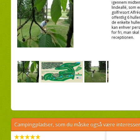
igennem midten 
lindeallé, som 
golfresort Alfré
offentlig 6 hull
de enkelte hulle
kan enhver perso
for fri, man ska
receptionen.
Campingpladser, som du måske også være interessere