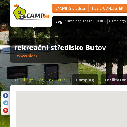
CAMPING pladser
Tips til UDFLUGTER
søg:
Campingpladser TJEKKIET
Campingpl
rekreační středisko Butov
WWW sider
<<
Tilbage til søgeresultater
Camping
Faciliteter