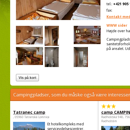
tel.:
+421 905 
fax:
Kontakt med
WWW sider
Højde over ha
Campingpladsen
sanitetsforho
på arealet. Ud
Campingpladser, som du måske også være interessere
Tatranec camp
camp CAMPI
, 05960 Tatranská Lomnica
Radhošťská 940, 75
Radhoštěm
Et hotelkompleks med
serviceydelsescentrer,