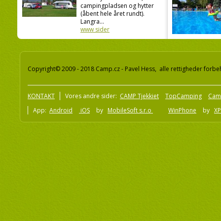
campingpladsen og hytter
(åbent hele året rundt).
Langra...
www sider
Copyright© 2009 - 2018 Camp.cz - Pavel Hess, alle rettigheder forbe
KONTAKT
Vores andre sider:
CAMP Tjekkiet
TopCamping
Cam
App:
Android
iOS
by
MobileSoft s.r.o
WinPhone
by
XP