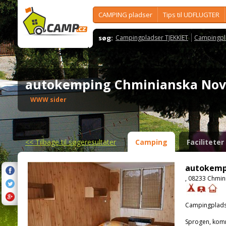
CAMPING pladser
Tips til UDFLUGTER
søg:
Campingpladser TJEKKIET
Campingpl
autokemping Chminianska No
WWW sider
<<
Tilbage til søgeresultater
Camping
Faciliteter
autokemp
, 08233 Chmin
Campingplads
Sprogen, kom