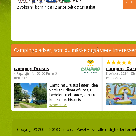
/ 1 d
2 voksen+ born 4 og 12 ar,bil,telt og turistskat
Campingpladser, som du måske også være interessere
camping Drusus
camping Oas
K Reporyjim 4, 155 00 Praha 5 -
Libeňská , 25241 Zla
Trebonice
Praha-západ
Camping Drusus ligger i den
vestlige udkant af Prag, i
bydelen Trebonice, kun 10
km fra det historis...
www sider
Copyright© 2009 - 2018 Camp.cz - Pavel Hess, alle rettigheder forbe