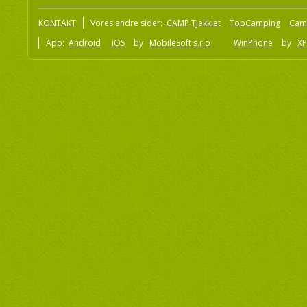
KONTAKT
Vores andre sider:
CAMP Tjekkiet
TopCamping
Cam
App:
Android
iOS
by
MobileSoft s.r.o
WinPhone
by
XP