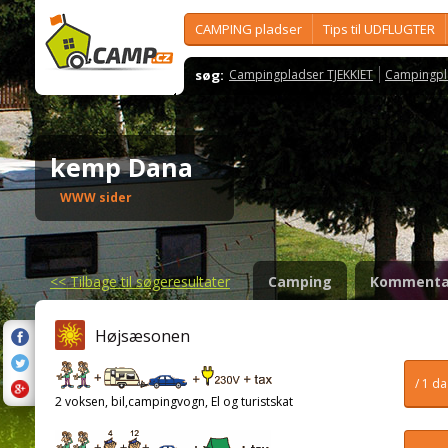
CAMPING pladser
Tips til UDFLUGTER
søg:
Campingpladser TJEKKIET
Campingpl
kemp Dana
WWW sider
<<
Tilbage til søgeresultater
Camping
Kommenta
Højsæsonen
/ 1 d
2 voksen, bil,campingvogn, El og turistskat