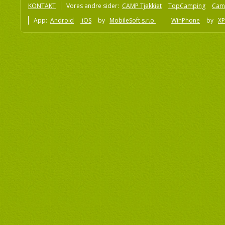
KONTAKT
Vores andre sider:
CAMP Tjekkiet
TopCamping
Cam
App:
Android
iOS
by
MobileSoft s.r.o
WinPhone
by
XP