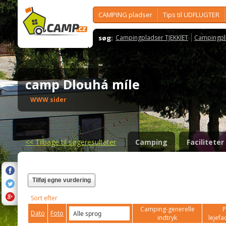
CAMPING pladser
Tips til UDFLUGTER
søg:
Campingpladser TJEKKIET
Campingpl
camp Dlouhá míle
WWW sider
<<
Tilbage til søgeresultater
Camping
Faciliteter
Tilføj egne vurdering
Sort efter
Camping-generelle
P
Dato
Foto
indtryk
lejefac