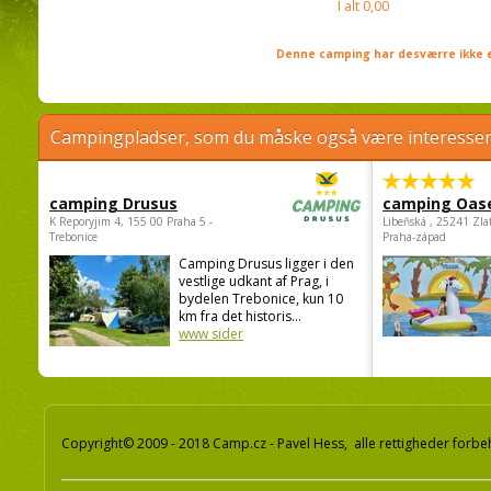
I alt
0,00
Denne camping har desværre ikke e
Campingpladser, som du måske også være interessere
camping Drusus
camping Oas
K Reporyjim 4, 155 00 Praha 5 -
Libeňská , 25241 Zla
Trebonice
Praha-západ
Camping Drusus ligger i den
vestlige udkant af Prag, i
bydelen Trebonice, kun 10
km fra det historis...
www sider
Copyright© 2009 - 2018 Camp.cz - Pavel Hess, alle rettigheder forbe