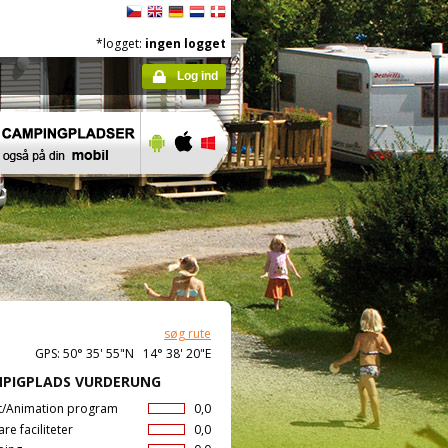
*logget:
ingen logget
Log ind
søg rute
GPS: 50° 35' 55"N 14° 38' 20"E
PIGPLADS VURDERUNG
t/Animation program
0,0
are faciliteter
0,0