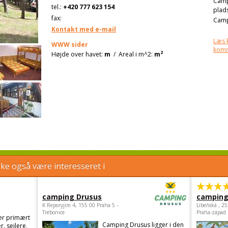
Cam
tel.:
+420 777 623 154
plad
fax:
Camp
Kontakt med e-mail
Læs 
WWW sider
kom
2
Højde over havet:
m
/
Areal i m^2:
m
e også være interesseret i
camping Drusus
camping
K Reporyjim 4, 155 00 Praha 5 -
Libeňská , 2
Trebonice
Praha-západ
er primært
Camping Drusus ligger i den
r, sejlere,