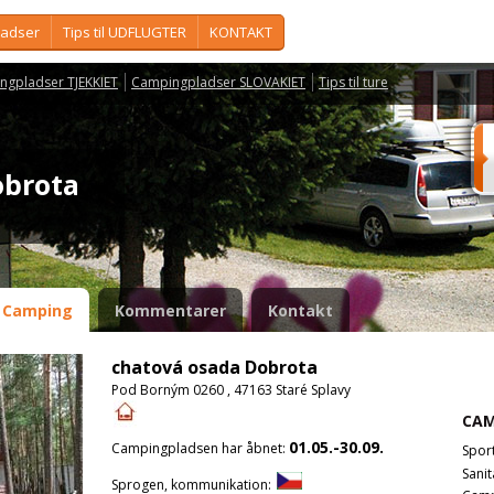
ladser
Tips til UDFLUGTER
KONTAKT
ngpladser TJEKKIET
Campingpladser SLOVAKIET
Tips til ture
obrota
Camping
Kommentarer
Kontakt
chatová osada Dobrota
Pod Borným 0260 , 47163 Staré Splavy
CAM
01.05.-30.09.
Campingpladsen har åbnet:
Spor
Sanit
Sprogen, kommunikation: