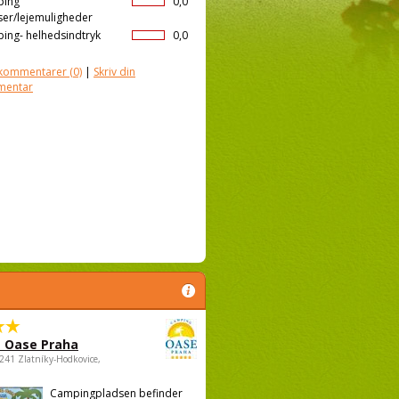
ping
0,0
ser/lejemuligheder
ing- helhedsindtryk
0,0
kommentarer
(0)
|
Skriv din
mentar
 Oase Praha
5241 Zlatníky-Hodkovice,
Campingpladsen befinder