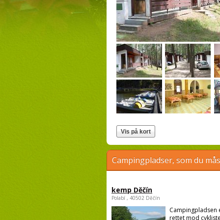
Campingpladser, som du måsk
kemp Děčín
Polabí , 40502 Děčín
Campingpladsen 
rettet mod cykliste