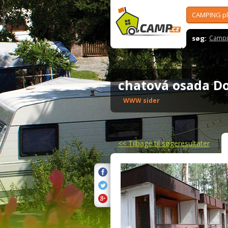
CAMPING p
søg:
Campi
chatová osada D
WWW sider
<<
Tilbage til søgeresultater