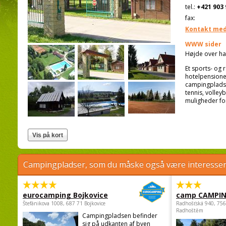
tel.:
+421 903 
fax:
Kontakt med
WWW sider
Højde over ha
Et sports- og 
hotelpensionen
campingpladse
tennis, volley
muligheder for
Campingpladser, som du måske også være interessere
eurocamping Bojkovice
camp CAMPI
Štefánikova 1008, 687 71 Bojkovice
Radhošťská 940, 75
Radhoštěm
Campingpladsen befinder
sig på udkanten af byen