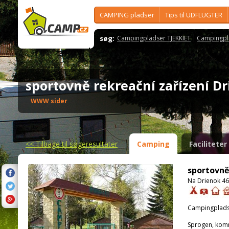
CAMPING pladser
Tips til UDFLUGTER
søg:
Campingpladser TJEKKIET
Campingpl
sportovně rekreační zařízení 
WWW sider
<<
Tilbage til søgeresultater
Camping
Faciliteter
sportovně
Na Drienok 46
Campingplads
Sprogen, kom