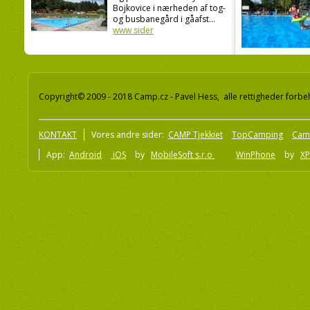
Bojkovice i nærheden af tog-
og busbanegård i gåafst...
www sider
Copyright© 2009 - 2018 Camp.cz - Pavel Hess, alle rettigheder forbe
KONTAKT
Vores andre sider:
CAMP Tjekkiet
TopCamping
Cam
App:
Android
iOS
by
MobileSoft s.r.o
WinPhone
by
XP