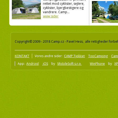
rettet mod cyklister, sejlere,
cyklister, bjergbestigere og
vandrere. Camp...
www sider
Copyright© 2009 - 2018 Camp.cz - Pavel Hess, alle rettigheder forbe
KONTAKT
Vores andre sider:
CAMP Tjekkiet
TopCamping
Cam
App:
Android
iOS
by
MobileSoft s.r.o
WinPhone
by
XP