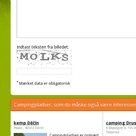
Indtast teksten fra billedet:
*
Mærket data er obligatorisk
Campingpladser, som du måske også være interessere
kemp Děčín
camping Dru
Polabí , 40502 Děčín
K Reporyjim 4, 155 0
Trebonice
Campingpladsen er primært