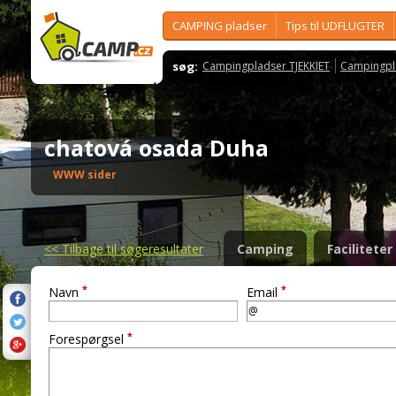
CAMPING pladser
Tips til UDFLUGTER
søg:
Campingpladser TJEKKIET
Campingpl
chatová osada Duha
WWW sider
<<
Tilbage til søgeresultater
Camping
Faciliteter
*
*
Navn
Email
*
Forespørgsel