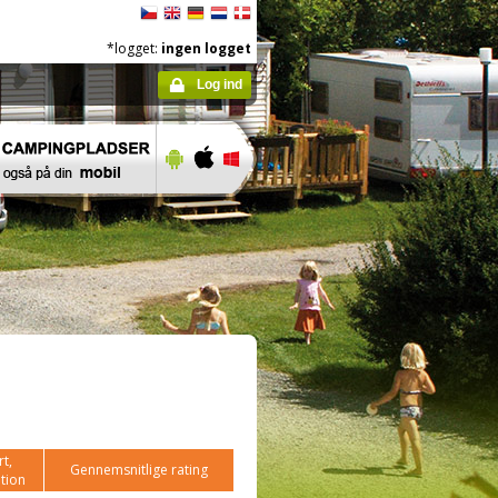
*logget:
ingen logget
Log ind
t,
Gennemsnitlige rating
tion