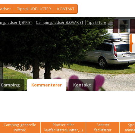
ladser
Tips til UDFLUGTER
KONTAKT
ngpladser TJEKKIET
Campingpladser SLOVAKIET
Tips til ture
vy
Camping
Kommentarer
Kontakt
Camping-generelle
Pladser eller
Sanitær
Spor
indtryk
lejefaciliteter(Hytter,...)
facilitæter
anima