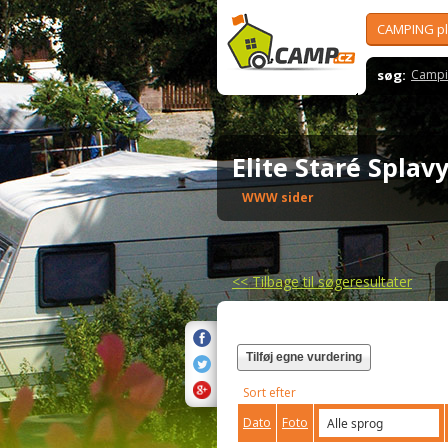
CAMPING p
søg:
Campi
Elite Staré Spla
WWW sider
<<
Tilbage til søgeresultater
Tilføj egne vurdering
Sort efter
Dato
Foto