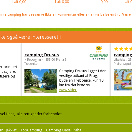
I alt
0,00
I alt
0,00
I alt
0,00
I alt
0
nne camping har desværre ikke en kommentar eller en anmeldelse endnu. Være 
e også være interesseret i
camping Drusus
camping
K Reporyjim 4, 155 00 Praha 5 -
Libeňská , 2
Trebonice
Praha-západ
er primært
Camping Drusus ligger i den
r, sejlere,
vestlige udkant af Prag, i
stigere og
bydelen Trebonice, kun 10
km fra det historis...
www sider
el Hess, alle rettigheder forbeholdt
P Tjekkiet
TopCamping
Camping Oase Praha