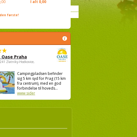
,00
I alt
0,00
den første!
 Oase Praha
5241 Zlatníky-Hodkovice,
Campingpladsen befinder
sig 5 km syd for Prag (15 km
fra centrum), med en god
forbindelse til hoveds...
www sider