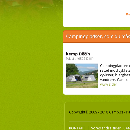
De
Campingpladser, som du måsk
kemp Děčín
Polabí , 40502 Děčín
Campingpladsen 
rettet mod cykliste
cyklister, bjergbe
vandrere. Camp...
www sider
Copyright© 2009 - 2018 Camp.cz - Pav
KONTAKT
Vores andre sider:
CAM