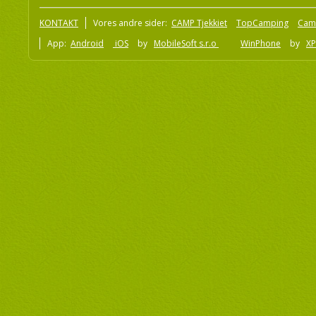
KONTAKT
Vores andre sider:
CAMP Tjekkiet
TopCamping
Cam
App:
Android
iOS
by
MobileSoft s.r.o
WinPhone
by
XP