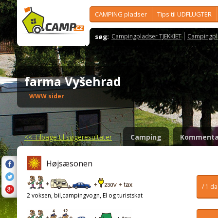
CAMPING pladser
Tips til UDFLUGTER
søg:
Campingpladser TJEKKIET
Campingpl
farma Vyšehrad
WWW sider
<<
Tilbage til søgeresultater
Camping
Kommenta
Højsæsonen
/ 1 d
2 voksen, bil,campingvogn, El og turistskat