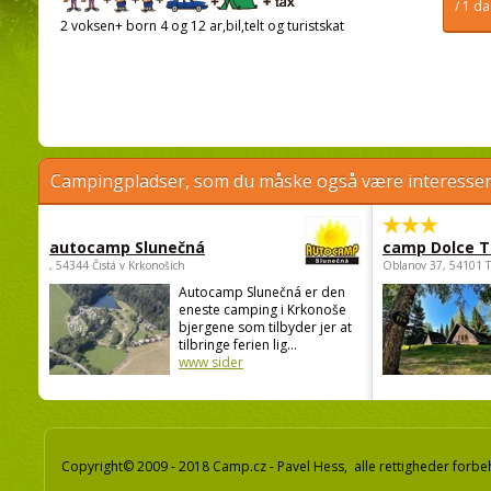
/ 1 d
2 voksen+ born 4 og 12 ar,bil,telt og turistskat
Campingpladser, som du måske også være interessere
autocamp Slunečná
camp Dolce T
, 54344 Čistá v Krkonoších
Oblanov 37, 54101 
Autocamp Slunečná er den
eneste camping i Krkonoše
bjergene som tilbyder jer at
tilbringe ferien lig...
www sider
Copyright© 2009 - 2018 Camp.cz - Pavel Hess, alle rettigheder forbe