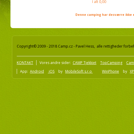
I alt
0,00
Denne camping har desværre ikke e
Copyright© 2009 - 2018 Camp.cz - Pavel Hess, alle rettigheder forbe
KONTAKT
Vores andre sider:
CAMP Tjekkiet
TopCamping
Cam
App:
Android
iOS
by
MobileSoft s.r.o
WinPhone
by
XP