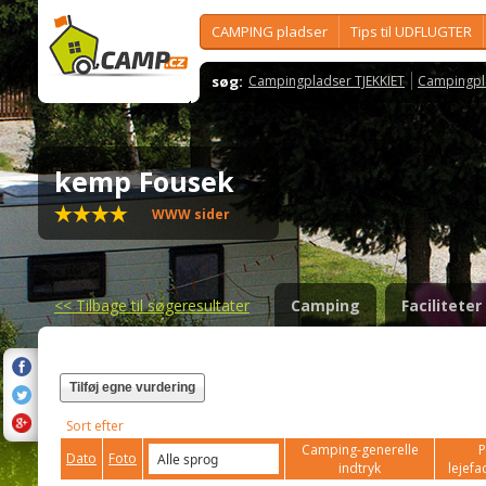
CAMPING pladser
Tips til UDFLUGTER
søg:
Campingpladser TJEKKIET
Campingpl
kemp Fousek
WWW sider
<<
Tilbage til søgeresultater
Camping
Faciliteter
Tilføj egne vurdering
Sort efter
Camping-generelle
P
Dato
Foto
indtryk
lejefac