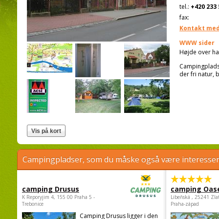
tel.:
+420 233 
fax:
Kontakt med
WWW sider
Højde over ha
Campingpladsen
der fri natur,
Campingpladser, som du måske også være interessere
camping Drusus
camping Oas
K Reporyjim 4, 155 00 Praha 5 -
Libeňská , 25241 Zla
Trebonice
Praha-západ
Camping Drusus ligger i den