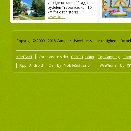
vestlige udkant af Prag, i
bydelen Trebonice, kun 10
km fra det historis...
www sider
Copyright© 2009 - 2018 Camp.cz - Pavel Hess, alle rettigheder forbe
KONTAKT
Vores andre sider:
CAMP Tjekkiet
TopCamping
Cam
App:
Android
iOS
by
MobileSoft s.r.o
WinPhone
by
XP