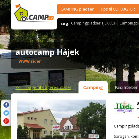
CAMPING pladser
Tips til UDFLUGTER
søg:
Campingpladser TJEKKIET
Campingpl
autocamp Hájek
WWW sider
<<
Tilbage til søgeresultater
Camping
Faciliteter
T
Campingplads
Sprogen, kom