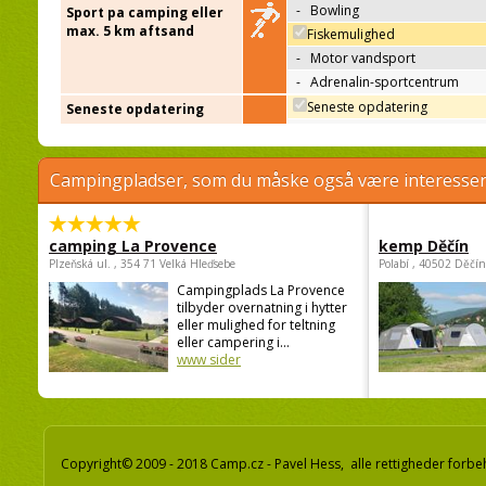
-
Bowling
Sport pa camping eller
max. 5 km aftsand
Fiskemulighed
-
Motor vandsport
-
Adrenalin-sportcentrum
Seneste opdatering
Seneste opdatering
Campingpladser, som du måske også være interessere
camping La Provence
kemp Děčín
Plzeňská ul. , 354 71 Velká Hleďsebe
Polabí , 40502 Děčín
Campingplads La Provence
tilbyder overnatning i hytter
eller mulighed for teltning
eller campering i...
www sider
Copyright© 2009 - 2018 Camp.cz - Pavel Hess, alle rettigheder forbe