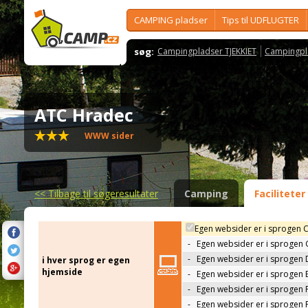
CAMPING pladser
Tips til UDFLUGTER
søg:
Campingpladser TJEKKIET
Campingpl
ATC Hradec
WWW sider
<<
Tilbage til søgeresultater
Camping
Faciliteter
Egen websider er i sprogen 
-
Egen websider er i sprogen
-
Egen websider er i sprogen 
i hver sprog er egen
hjemside
-
Egen websider er i sprogen 
-
Egen websider er i sprogen 
-
Egen websider er i sprogen 