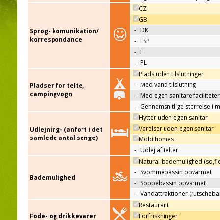
CZ
GB
-
DK
Sprog- komunikation/
korrespondance
-
ESP
-
F
-
PL
Plads uden tilslutninger
-
Med vand tilslutning
Pladser for telte,
campingvogn
-
Med egen sanitare faciliteter
-
Gennemsnitlige storrelse i 
Hytter uden egen sanitar
Varelser uden egen sanitar
Udlejning- (anfort i det
samlede antal senge)
Mobilhomes
-
Udlej af telter
Natural-bademulighed (so,flo
-
Svommebassin opvarmet
Bademulighed
-
Soppebassin opvarmet
-
Vandattraktioner (rutscheba
Restaurant
Fode- og drikkevarer
Forfriskninger