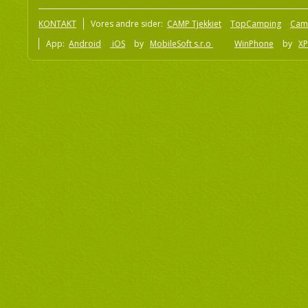
KONTAKT
Vores andre sider:
CAMP Tjekkiet
TopCamping
Cam
App:
Android
iOS
by
MobileSoft s.r.o
WinPhone
by
XP