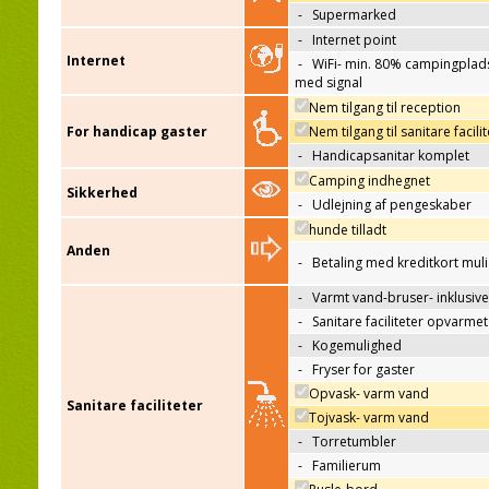
-
Supermarked
-
Internet point
Internet
-
WiFi- min. 80% campingplad
med signal
Nem tilgang til reception
For handicap gaster
Nem tilgang til sanitare facili
-
Handicapsanitar komplet
Camping indhegnet
Sikkerhed
-
Udlejning af pengeskaber
hunde tilladt
Anden
-
Betaling med kreditkort mul
-
Varmt vand-bruser- inklusive
-
Sanitare faciliteter opvarmet
-
Kogemulighed
-
Fryser for gaster
Opvask- varm vand
Sanitare faciliteter
Tojvask- varm vand
-
Torretumbler
-
Familierum