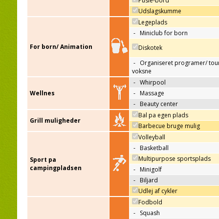
Pusle-bord
Udslagskumme
Legeplads
-
Miniclub for born
For born/ Animation
Diskotek
-
Organiseret programer/ tour
voksne
-
Whirpool
Wellnes
-
Massage
-
Beauty center
Bal pa egen plads
Grill muligheder
Barbecue bruge mulig
Volleyball
-
Basketball
Multipurpose sportsplads
Sport pa
campingpladsen
-
Minigolf
-
Biljard
Udlej af cykler
Fodbold
-
Squash