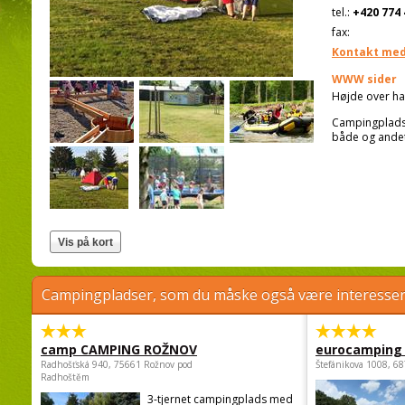
tel.:
+420 774 
fax:
Kontakt med
WWW sider
Højde over ha
Campingplads f
både og andet
Campingpladser, som du måske også være interessere
camp CAMPING ROŽNOV
eurocamping 
Radhošťská 940, 75661 Rožnov pod
Štefánikova 1008, 68
Radhoštěm
3-tjernet campingplads med