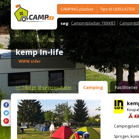
CAMPING pladser
Tips til UDFLUGTER
søg:
Campingpladser TJEKKIET
Campingpl
kemp In-life
WWW sider
<<
Tilbage til søgeresultater
Camping
Faciliteter
kemp
Koupal
Campingplads
Sprogen, kom