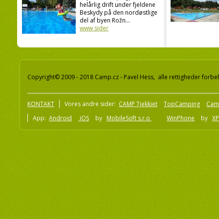
helårlig drift under fjeldene
Beskydy på den nordøstlige
del af byen Rožn...
www sider
Copyright© 2009 - 2018 Camp.cz - Pavel Hess, alle rettigheder forbe
KONTAKT
Vores andre sider:
CAMP Tjekkiet
TopCamping
Cam
App:
Android
iOS
by
MobileSoft s.r.o
WinPhone
by
XP