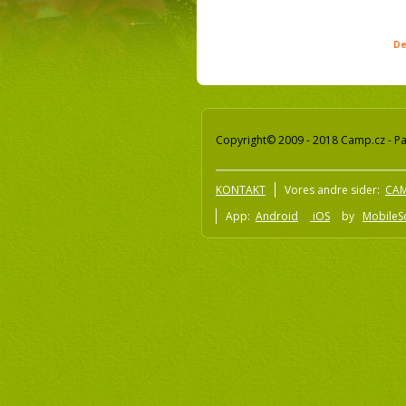
De
Copyright© 2009 - 2018 Camp.cz - Pav
KONTAKT
Vores andre sider:
CAM
App:
Android
iOS
by
MobileSo