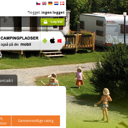
*logget:
ingen logget
Log ind
ontakt
t,
Gennemsnitlige rating
tion