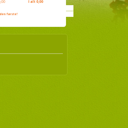
,00
I alt
0,00
den første!