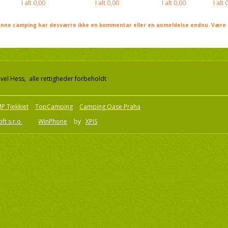
I alt
0,00
I alt
0,00
I alt
0,00
I alt
0
nne camping har desværre ikke en kommentar eller en anmeldelse endnu. Være 
el Hess, alle rettigheder forbeholdt
P Tjekkiet
TopCamping
Camping Oase Praha
ft s.r.o
WinPhone
by
XPIS