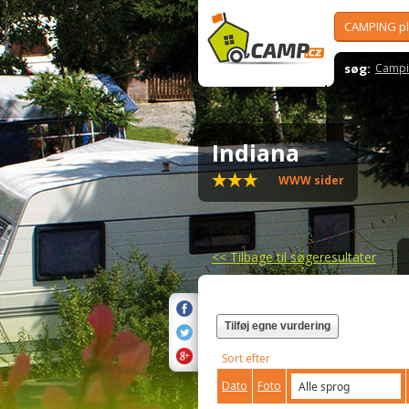
CAMPING p
søg:
Campi
Indiana
WWW sider
<<
Tilbage til søgeresultater
Tilføj egne vurdering
Sort efter
Dato
Foto