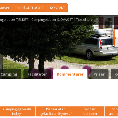
ladser
Tips til UDFLUGTER
KONTAKT
ngpladser TJEKKIET
Campingpladser SLOVAKIET
Tips til ture
Camping
Faciliteter
Kommentarer
Priser
K
Camping-generelle
Pladser eller
Sanitær
Spor
indtryk
lejefaciliteter(Hytter,...)
facilitæter
anima