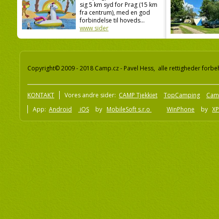
sig 5 km syd for Prag (15 km
fra centrum), med en god
forbindelse til hoveds...
www sider
Copyright© 2009 - 2018 Camp.cz - Pavel Hess, alle rettigheder forbe
KONTAKT
Vores andre sider:
CAMP Tjekkiet
TopCamping
Cam
App:
Android
iOS
by
MobileSoft s.r.o
WinPhone
by
XP