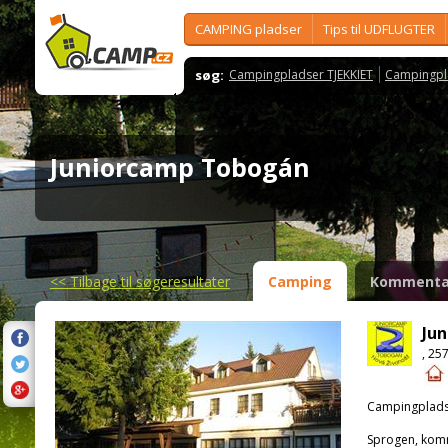
CAMPING pladser
Tips til UDFLUGTER
søg:
Campingpladser TJEKKIET
Campingpl
Juniorcamp Tobogán
<<
Tilbage til søgeresultater
Camping
Kommenta
Ju
, 25
Campingplads
Sprogen, kom