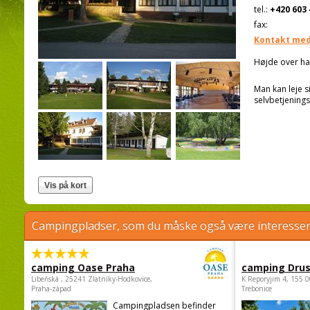
tel.:
+420 603 
fax:
Kontakt med
Højde over ha
Man kan leje 
selvbetjenings
Campingpladser, som du måske også være interessere
camping Oase Praha
camping Dru
Libeňská , 25241 Zlatníky-Hodkovice,
K Reporyjim 4, 155 0
Praha-západ
Trebonice
Campingpladsen befinder