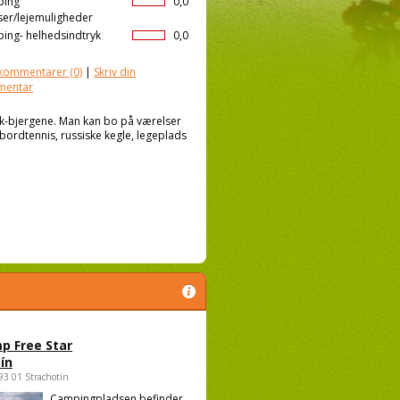
ping
0,0
ser/lejemuligheder
ing- helhedsindtryk
0,0
kommentarer
(0)
|
Skriv din
mentar
ík-bjergene. Man kan bo på værelser
 bordtennis, russiske kegle, legeplads
p Free Star
ín
693 01 Strachotín
Campingpladsen befinder