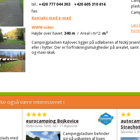
Cam
tel.:
+420 777 044 303
+420 605 310 616
plad
fax:
Camp
Kontakt med e-mail
Læs 
WWW sider
kom
2
Højde over havet:
340 m
/
Areal i m^2:
m
Campingpladsen Kajlovec ligger på udløberen af Nizký Jesen
eller i hytter. Der er forfriskningsmuligheder på arealet, samt
og maxi-skak.
e også være interesseret i
eurocamping Bojkovice
autocam
Štefánikova 1008, 687 71 Bojkovice
Strachot
Šakvická 3, 
Campingpladsen befinder
gplads med
sig på udkanten af byen