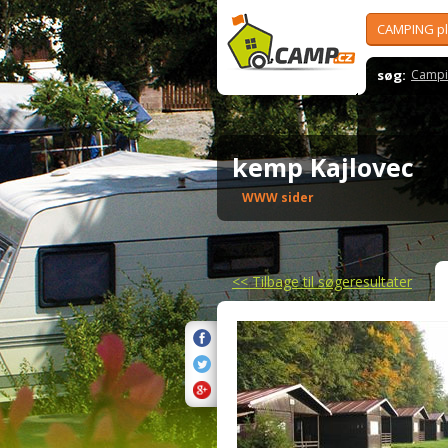
CAMPING p
søg:
Campi
kemp Kajlovec
WWW sider
<<
Tilbage til søgeresultater