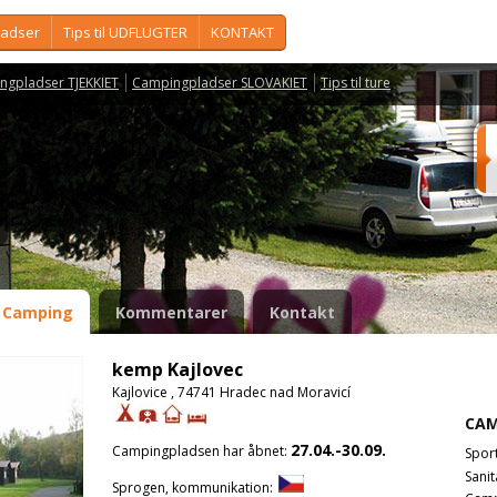
ladser
Tips til UDFLUGTER
KONTAKT
ngpladser TJEKKIET
Campingpladser SLOVAKIET
Tips til ture
Camping
Kommentarer
Kontakt
kemp Kajlovec
Kajlovice , 74741 Hradec nad Moravicí
CAM
27.04.-30.09.
Campingpladsen har åbnet:
Spor
Sanit
Sprogen, kommunikation: