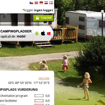
*logget:
ingen logget
Log ind
søg rute
GPS: 49° 50' 30"N 17° 53' 01"E
PIGPLADS VURDERUNG
t/Animation program
0,0
are faciliteter
0,0