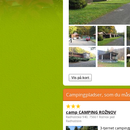
Campingpladser, som du måsk
camp CAMPING ROŽNOV
Radhošťská 940, 75661 Rožnov pod
Radhoštěm
3-tjernet campin