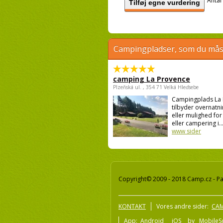
Antal
Tilføj egne vurdering
Campingpladser, som du måsk
camping La Provence
Plzeňská ul. , 354 71 Velká Hleďsebe
Campingplads La
tilbyder overnatnin
eller mulighed for 
eller campering i..
www sider
Copyright© 2009 - 2018 Camp.cz - Pav
KONTAKT
Vores andre sider:
CAM
App:
Android
iOS
by
MobileSo