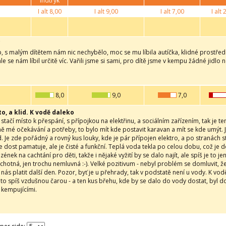
indtryk
I alt
8,00
I alt
9,00
I alt
7,00
I alt
2
 s malým dítětem nám nic nechybělo, moc se mu líbila autíčka, klidné prostředí.
le se nám líbil určitě víc. Vařili jsme si sami, pro dítě jsme v kempu žádné jidlo n
8,0
9,0
7,0
to, a klid. K vodě daleko
tačí místo k přespání, s přípojkou na elektřinu, a sociálním zařízením, tak je t
tně mé očekávání a potřeby, to bylo mít kde postavit karavan a mít se kde umýt
d. Je zde pořádný a rovný kus louky, kde je pár přípojen elektro, a po stranách st
ce dost pamatuje, ale je čisté a funkční. Teplá voda tekla po celou dobu, což je do
zének na cachtání pro děti, takže i nějaké vyžití by se dalo najít, ale spíš je to 
hotná, jen trochu nemluvná :-). Velké pozitivum - nebyl problém se domluvit,
 nás platit další den. Pozor, byť je u přehrady, tak v podstatě není u vody. K vo
to spíš vzdušnou čarou - a ten kus břehu, kde by se dalo do vody dostat, byl 
 kempujícími.