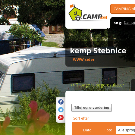
CAMPING p
søg:
Campi
kemp Stebnice
WWW sider
<<
Tilbage til søgeresultater
Tilføj egne vurdering
Sort efter
Dato
Foto