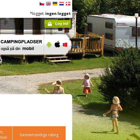
*logget:
ingen logget
Log ind
t,
Gennemsnitlige rating
tion