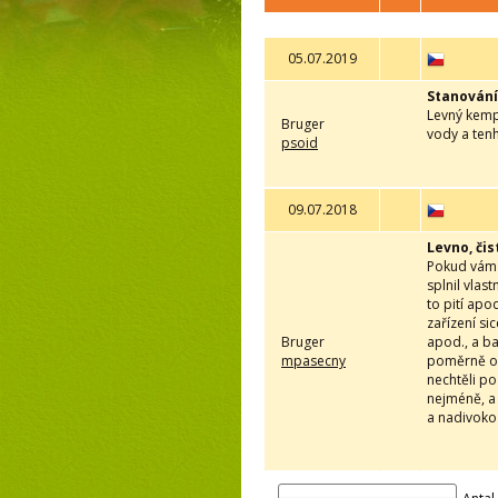
05.07.2019
Stanování
Levný kemp,
Bruger
vody a tenh
psoid
09.07.2018
Levno, čis
Pokud vám s
splnil vlas
to pití apo
zařízení si
Bruger
apod., a ba
mpasecny
poměrně oc
nechtěli po
nejméně, a 
a nadivoko