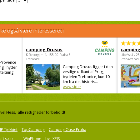
 per side:
e også være interesseret i
camping Drusus
camping
K Reporyjim 4, 155 00 Praha 5 -
Libeňská , 2
Trebonice
Praha-západ
 Provence
Camping Drusus ligger i den
g i hytter
vestlige udkant af Prag, i
teltning
bydelen Trebonice, kun 10
.
km fra det historis...
www sider
el Hess, alle rettigheder forbeholdt
P Tjekkiet
TopCamping
Camping Oase Praha
ft s.r.o
WinPhone
by
XPIS