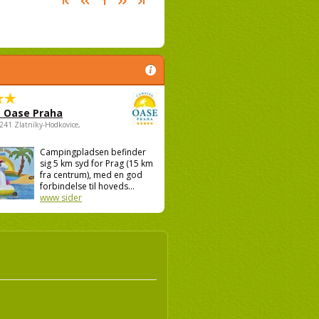
1
 Oase Praha
5241 Zlatníky-Hodkovice,
Campingpladsen befinder
sig 5 km syd for Prag (15 km
fra centrum), med en god
forbindelse til hoveds...
www sider