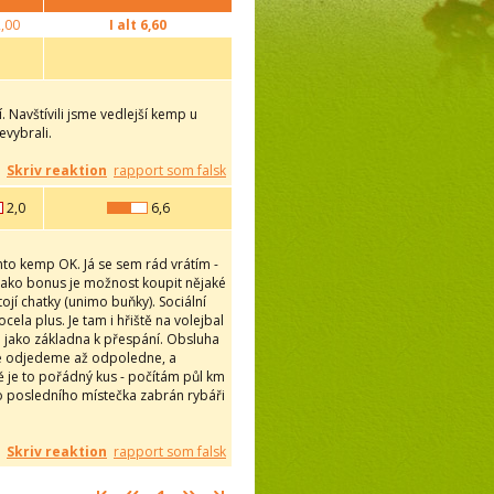
,00
I alt
6,60
 Navštívili jsme vedlejší kemp u
evybrali.
Skriv reaktion
rapport som falsk
2,0
6,6
ento kemp OK. Já se sem rád vrátím -
. Jako bonus je možnost koupit nějaké
ojí chatky (unimo buňky). Sociální
cela plus. Je tam i hřiště na volejbal
jen jako základna k přespání. Obsluha
 že odjedeme až odpoledne, a
dě je to pořádný kus - počítám půl km
do posledního místečka zabrán rybáři
Skriv reaktion
rapport som falsk