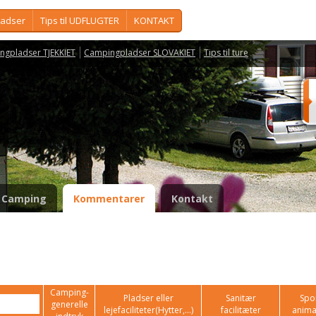
ladser
Tips til UDFLUGTER
KONTAKT
ngpladser TJEKKIET
Campingpladser SLOVAKIET
Tips til ture
Camping
Kommentarer
Kontakt
Camping-
Pladser eller
Sanitær
Spor
generelle
lejefaciliteter(Hytter,...)
facilitæter
anima