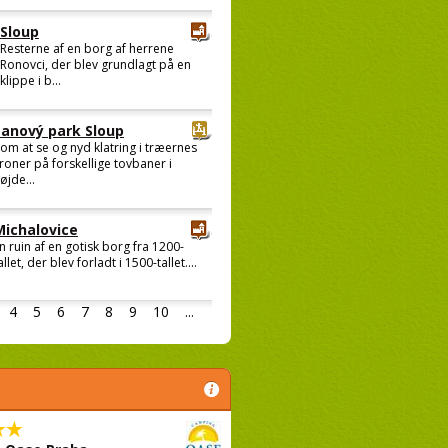
Sloup
Resterne af en borg af herrene
Ronovci, der blev grundlagt på en
klippe i b...
Lanový park Sloup
om at se og nyd klatring i træernes
roner på forskellige tovbaner i
øjde...
Michalovice
n ruin af en gotisk borg fra 1200-
allet, der blev forladt i 1500-tallet....
4
5
6
7
8
9
10
...