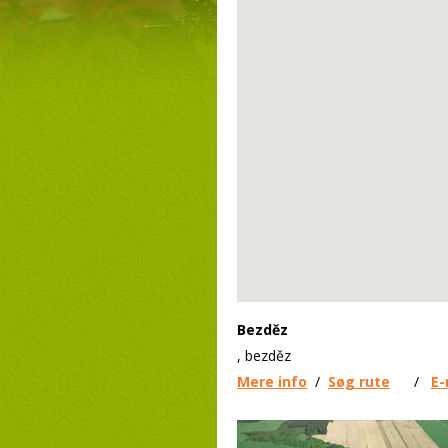
Bezděz
, bezděz
Mere info
/
Søg rute
/
E-