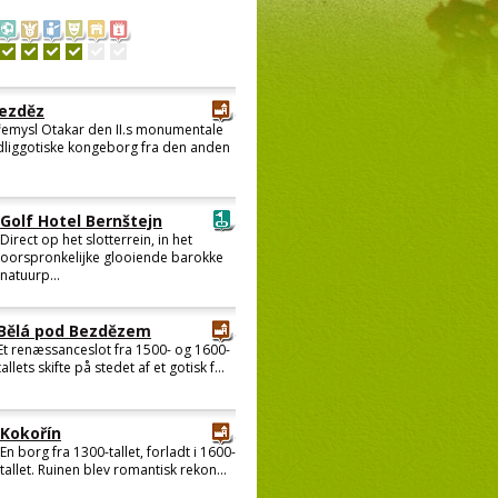
ezděz
řemysl Otakar den II.s monumentale
idliggotiske kongeborg fra den anden
Golf Hotel Bernštejn
Direct op het slotterrein, in het
oorspronkelijke glooiende barokke
natuurp...
Bělá pod Bezdězem
Et renæssanceslot fra 1500- og 1600-
tallets skifte på stedet af et gotisk f...
Kokořín
En borg fra 1300-tallet, forladt i 1600-
tallet. Ruinen blev romantisk rekon...