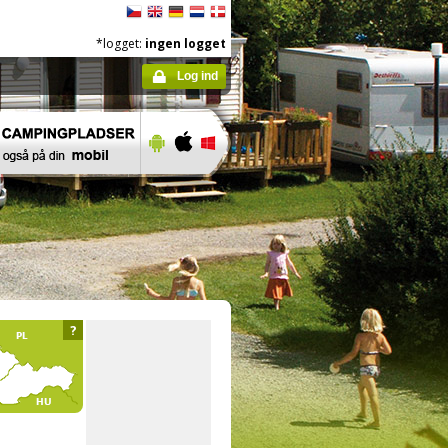
*logget:
ingen logget
Log ind
?