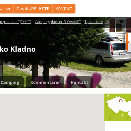
ladser
Tips til UDFLUGTER
KONTAKT
ngpladser TJEKKIET
Campingpladser SLOVAKIET
Tips til ture
isko Kladno
Camping
Kommentarer
Kontakt