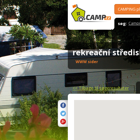
CAMPING p
søg:
Campi
rekreační střed
WWW sider
<<
Tilbage til søgeresultater