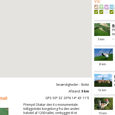
Vis
:
B
P
t
...
5
km
8
km
Seværdigheder - Slotte
12
km
Afstand:
5 km
mail
GPS: 50° 32' 20"N 14° 43' 11"E
Přemysl Otakar den II.s monumentale
tidliggotiske kongeborg fra den anden
halvdel af 1200-tallet, ombygget til et
15
km