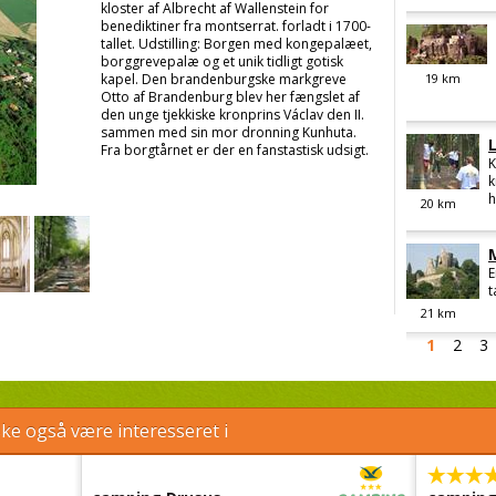
kloster af Albrecht af Wallenstein for
benediktiner fra montserrat. forladt i 1700-
tallet. Udstilling: Borgen med kongepalæet,
borggrevepalæ og et unik tidligt gotisk
kapel. Den brandenburgske markgreve
19
km
Otto af Brandenburg blev her fængslet af
den unge tjekkiske kronprins Václav den II.
sammen med sin mor dronning Kunhuta.
Fra borgtårnet er der en fanstastisk udsigt.
K
k
h
20
km
E
t
21
km
1
2
3
e også være interesseret i