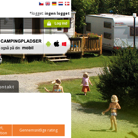
*logget:
ingen logget
Log ind
ontakt
t,
Gennemsnitlige rating
tion