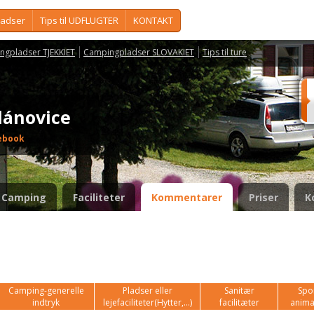
ladser
Tips til UDFLUGTER
KONTAKT
ngpladser TJEKKIET
Campingpladser SLOVAKIET
Tips til ture
lánovice
ebook
Camping
Faciliteter
Kommentarer
Priser
K
Camping-generelle
Pladser eller
Sanitær
Spor
indtryk
lejefaciliteter(Hytter,...)
facilitæter
anima