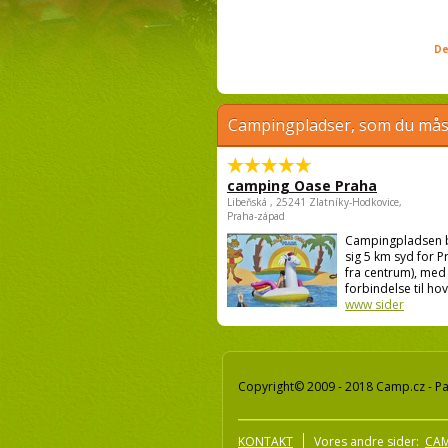
De
Campingpladser, som du måsk
camping Oase Praha
Libeňská , 25241 Zlatníky-Hodkovice,
Praha-západ
Campingpladsen 
sig 5 km syd for P
fra centrum), med
forbindelse til hov
www sider
Copyright© 2009 - 2018 Camp.cz - Pav
KONTAKT
Vores andre sider:
CAM