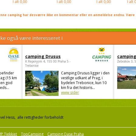
I alt
0,00
I alt
0,00
I alt
0,00
I alt
0
nne camping har desværre ikke en kommentar eller en anmeldelse endnu. Være 
e også være interesseret i
camping Drusus
camping
K Reporyjim 4, 155 00 Praha 5 -
Žebrákov 3, 
Trebonice
befinder
Camping Drusus ligger i den
rag (15 km
vestlige udkant af Prag, i
 en god
bydelen Trebonice, kun 10
eds...
km fra det historis...
www sider
el Hess, alle rettigheder forbeholdt
P Tjekkiet
TopCamping
Camping Oase Praha