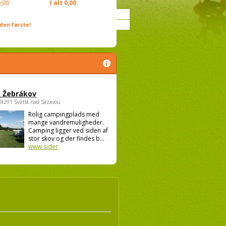
,00
I alt
0,00
den første!
 Žebrákov
58291 Světlá nad Sázavou
Rolig campingplads med
mange vandremuligheder.
Camping ligger ved siden af
stor skov og der findes b...
www sider