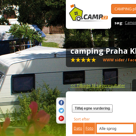
CAMPING p
søg:
Campi
camping Praha K
WWW sider
/
Fac
<<
Tilbage til søgeresultater
Tilføj egne vurdering
Sort efter
Dato
Foto